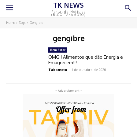
TK NEWS
Portal de Notícias
(BLOG TAKAMOTO)
Home
Tags
Gengibre
gengibre
Bem Estar
OMG ! Alimentos que dão Energia e
Emagrecem!!!
Takamoto
-
1 de outubro de 2020
- Advertisement -