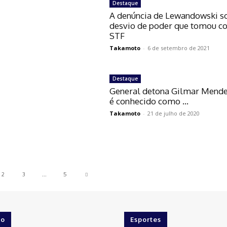
Destaque
A denúncia de Lewandowski s
desvio de poder que tomou co
STF
Takamoto
-
6 de setembro de 2021
Destaque
General detona Gilmar Mende
é conhecido como …
Takamoto
-
21 de julho de 2020
2
3
...
5
o
Esportes