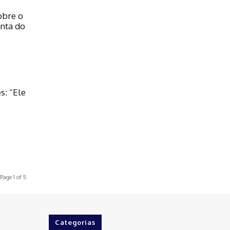
obre o
nta do
s: “Ele
Page 1 of 5
Categorias