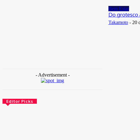
29 de junho de 2026
Bem Estar
Do grotesco 
Takamoto
-
20 
- Advertisement -
Editor Picks
Brasil
Empresas trocam escritórios tradicionais por
coworkings para cortar custos e ganhar
competitividade