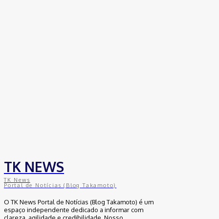
30 de junho de 2026
Distrito Federal
Detran-DF participa do Encontro Nacional da
Aviação de Segurança Pública
30 de junho de 2026
Política
Michelle Bolsonaro Divulga Nota de
Esclarecimento
30 de junho de 2026
TK NEWS
TK News
Portal de Notícias (Blog Takamoto)
O TK News Portal de Notícias (Blog Takamoto) é um
espaço independente dedicado a informar com
clareza, agilidade e credibilidade. Nosso