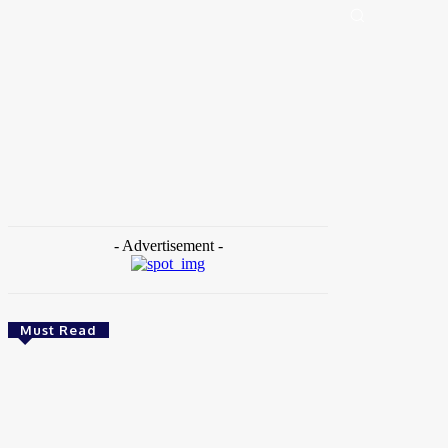
Portal de Notícias (BLOG TAKAMOTO)
Distrito Federal
Segurança
Pol
Home
Tags
Givaldo alves
- Advertisement -
Must Read
Brasil
Empresas trocam escritórios tradicionais por
coworkings para cortar custos e ganhar