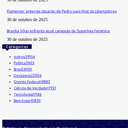
Flamengo: entenda situação de Pedro para final da Libertadores
30 de outubro de 2025
Brasília Vôlei enfrenta atual campeão da Superliga Feminina
30 de outubro de 2025
Categorias
outros
59156
Política
31103
Brasil
30101
Destaque
22004
Distrito Federal
19883
Ciência de Verdade
17937
Tecnologia
17146
Bem Estar
10830