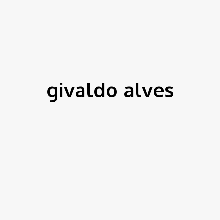
ítica
Entorno
Bem Estar
Cultura
Tecnologia
givaldo alves