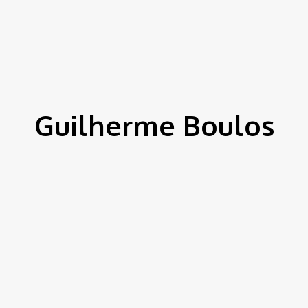
ítica
Entorno
Bem Estar
Cultura
Tecnologia
Guilherme Boulos