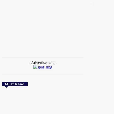
Portal de Notícias (BLOG TAKAMOTO)
Distrito Federal
Segurança
Pol
Home
Tags
Guilherme Boulos
- Advertisement -
Must Read
Brasil
Empresas trocam escritórios tradicionais por
coworkings para cortar custos e ganhar