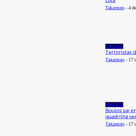
Lula
Takamoto
-
4 de
Destaque
Terroristas 
Takamoto
-
17 
Destaque
Boulos sai e
quadrilha se
Takamoto
-
17 