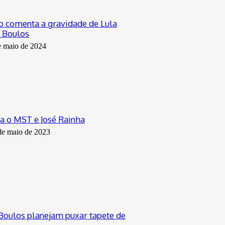
o comenta a gravidade de Lula
a Boulos
e maio de 2024
ra o MST e José Rainha
de maio de 2023
oulos planejam puxar tapete de