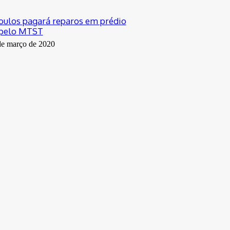
oulos pagará reparos em prédio
 pelo MTST
de março de 2020