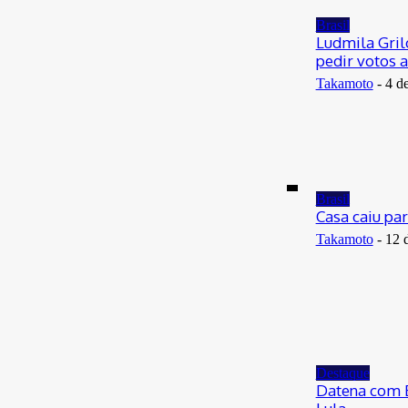
29 de junho de 2026
Brasil
Ludmila Gril
pedir votos 
Takamoto
-
4 d
Brasil
Casa caiu pa
Takamoto
-
12 
Destaque
Datena com B