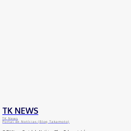
coworkings para cortar custos e ganhar
competitividade
30 de junho de 2026
Distrito Federal
Detran-DF participa do Encontro Nacional da
Aviação de Segurança Pública
30 de junho de 2026
Política
Michelle Bolsonaro Divulga Nota de
Esclarecimento
30 de junho de 2026
TK NEWS
TK News
Portal de Notícias (Blog Takamoto)