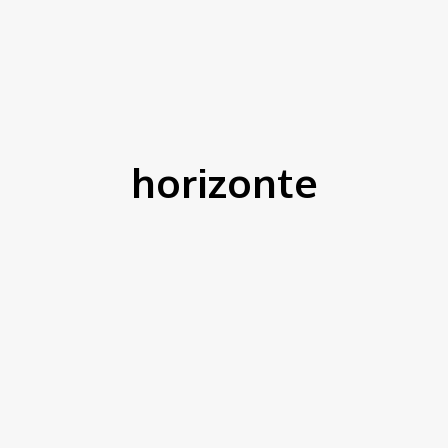
ítica
Entorno
Bem Estar
Cultura
Tecnologia
horizonte