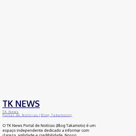
30 de junho de 2026
Distrito Federal
Detran-DF participa do Encontro Nacional da
Aviação de Segurança Pública
30 de junho de 2026
Política
Michelle Bolsonaro Divulga Nota de
Esclarecimento
30 de junho de 2026
TK NEWS
TK News
Portal de Notícias (Blog Takamoto)
O TK News Portal de Notícias (Blog Takamoto) é um
espaço independente dedicado a informar com
clareza, agilidade e credibilidade. Nosso