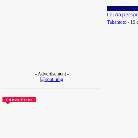
29 de junho de 2026
Ciência de Ver
Lei da perspe
Takamoto
-
10 
- Advertisement -
Editor Picks
Brasil
Empresas trocam escritórios tradicionais por
coworkings para cortar custos e ganhar
competitividade