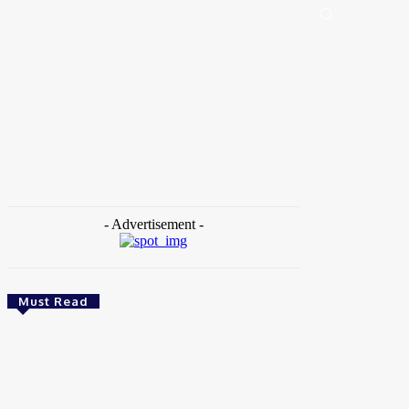
Portal de Notícias (BLOG TAKAMOTO)
Distrito Federal
Segurança
Pol
Home
Tags
Horizonte
- Advertisement -
Must Read
Brasil
Empresas trocam escritórios tradicionais por
coworkings para cortar custos e ganhar