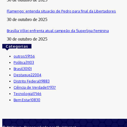
Flamengo: entenda situação de Pedro para final da Libertadores
30 de outubro de 2025
Brasília Vôlei enfrenta atual campeão da Superliga Feminina
30 de outubro de 2025
Categorias
outros
59156
Política
31103
Brasil
30101
Destaque
22004
Distrito Federal
19883
Ciência de Verdade
17937
Tecnologia
17146
Bem Estar
10830