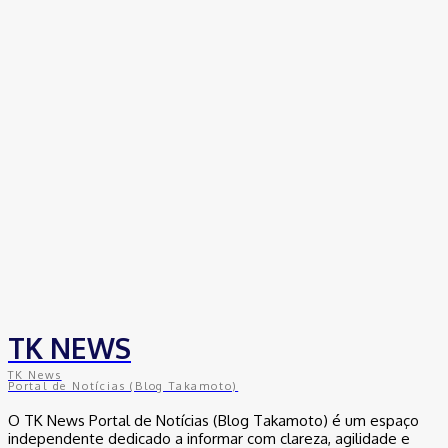
Empresas trocam escritórios tradicionais por coworkings para
cortar custos e ganhar competitividade
30 de junho de 2026
Distrito Federal
Detran-DF participa do Encontro Nacional da Aviação de
Segurança Pública
30 de junho de 2026
Política
Michelle Bolsonaro Divulga Nota de Esclarecimento
30 de junho de 2026
TK NEWS
TK News
Portal de Notícias (Blog Takamoto)
O TK News Portal de Notícias (Blog Takamoto) é um espaço
independente dedicado a informar com clareza, agilidade e