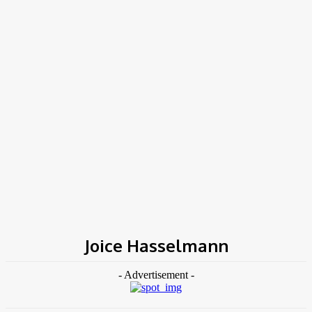
TK NEWS
Portal de Notícias
(BLOG TAKAMOTO)
Home
Tags
Joice Hasselmann
Joice Hasselmann
- Advertisement -