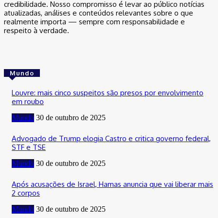
credibilidade. Nosso compromisso é levar ao público notícias
atualizadas, análises e conteúdos relevantes sobre o que
realmente importa — sempre com responsabilidade e
respeito à verdade.
Mundo
Louvre: mais cinco suspeitos são presos por envolvimento
em roubo
Mundo
30 de outubro de 2025
Advogado de Trump elogia Castro e critica governo federal,
STF e TSE
Mundo
30 de outubro de 2025
Após acusações de Israel, Hamas anuncia que vai liberar mais
2 corpos
Mundo
30 de outubro de 2025