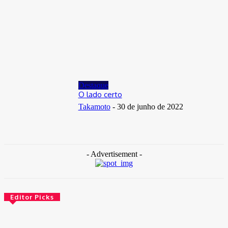
Distrito Federal
Donny Silva prestigia lançamento do livro de Gilson Aires na
CLDF
29 de junho de 2026
Destaque
O lado certo
Takamoto
-
30 de junho de 2022
- Advertisement -
Editor Picks
Brasil