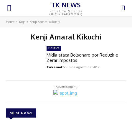
TK NEWS
Portal de Notícias
(BLOG TAKAMOTO)
Home
Tags
Kenji Amaral Kikuchi
Kenji Amaral Kikuchi
Política
Mídia ataca Bolsonaro por Reduzir e
Zerar impostos
Takamoto
-
5 de agosto de 2019
- Advertisement -
Must Read