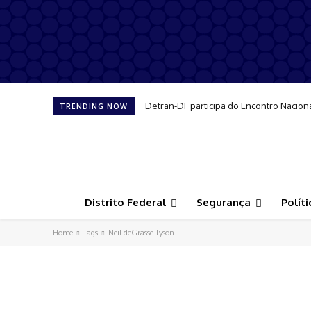
Detran-DF participa do Encontro Nacion
TRENDING NOW
Distrito Federal
Segurança
Políti
Home
Tags
Neil deGrasse Tyson