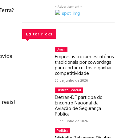
- Advertisement -
Terra?
Editor Picks
Brasil
rovida
Empresas trocam escritórios
tradicionais por coworkings
para cortar custos e ganhar
competitividade
30 de junho de 2026
Distrito Federal
Detran-DF participa do
 reais!
Encontro Nacional da
Aviação de Segurança
Pública
30 de junho de 2026
Política
Michelle Bolsonaro Divulga