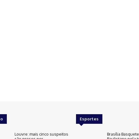
o
Esportes
Louvre: mais cinco suspeitos
Brasília Basquet
são presos por
Paulistano pela t