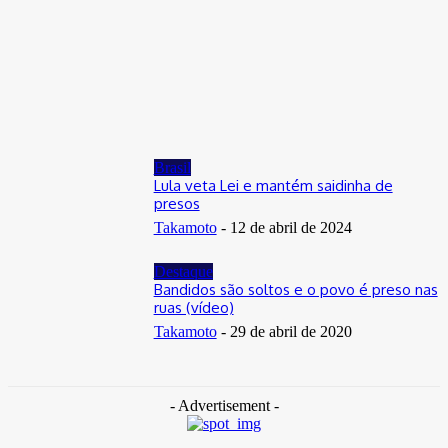
Distrito Federal
Donny Silva prestigia lançamento do livro de Gilson Aires na
CLDF
29 de junho de 2026
Brasil
Lula veta Lei e mantém saidinha de
presos
Takamoto
-
12 de abril de 2024
Destaque
Bandidos são soltos e o povo é preso nas
ruas (vídeo)
Takamoto
-
29 de abril de 2020
- Advertisement -