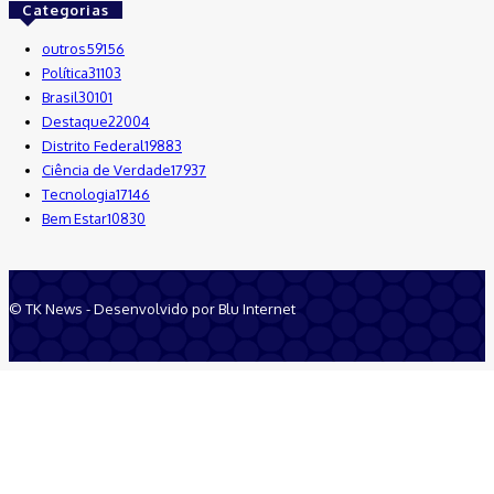
Categorias
outros
59156
Política
31103
Brasil
30101
Destaque
22004
Distrito Federal
19883
Ciência de Verdade
17937
Tecnologia
17146
Bem Estar
10830
© TK News - Desenvolvido por Blu Internet
Quem Somos
Anuncie
Equipe
Contatos