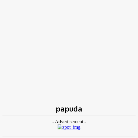
TK NEWS
Portal de Notícias
(BLOG TAKAMOTO)
Home
Tags
Papuda
papuda
- Advertisement -