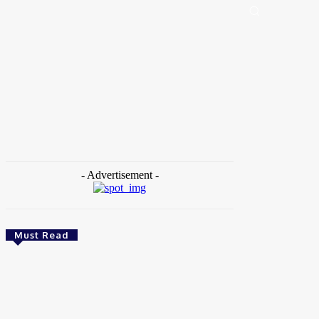
Portal de Notícias (BLOG TAKAMOTO)
Distrito Federal
Segurança
Pol
Home
Tags
PMDF
- Advertisement -
Must Read
Brasil
Empresas trocam escritórios tradicionais por
coworkings para cortar custos e ganhar