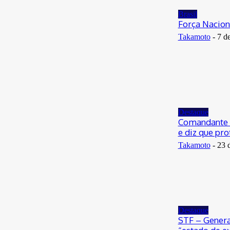
29 de junho de 2026
Brasil
Força Nacion
Takamoto
-
7 d
Destaque
Comandante 
e diz que pro
Takamoto
-
23 
Destaque
STF – Genera