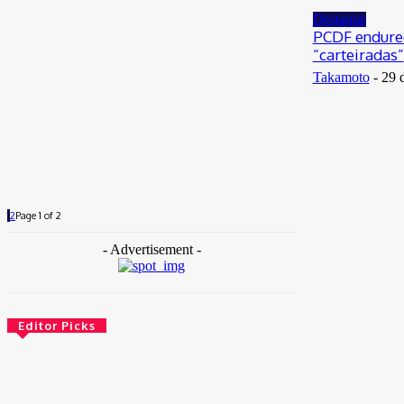
Destaque
PCDF endurec
“carteiradas”
Takamoto
-
29 
1
2
Page 1 of 2
- Advertisement -
Editor Picks
Brasil
Empresas trocam escritórios tradicionais por