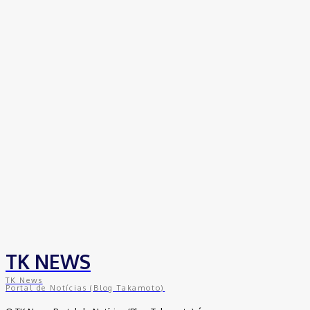
coworkings para cortar custos e ganhar
competitividade
30 de junho de 2026
Distrito Federal
Detran-DF participa do Encontro Nacional da
Aviação de Segurança Pública
30 de junho de 2026
Política
Michelle Bolsonaro Divulga Nota de
Esclarecimento
30 de junho de 2026
TK NEWS
TK News
Portal de Notícias (Blog Takamoto)