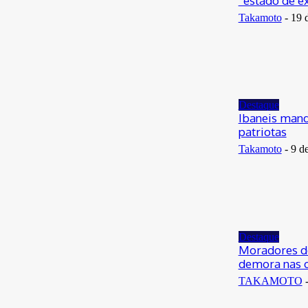
“estado de e
Takamoto
-
19 
Destaque
Ibaneis mand
patriotas
Takamoto
-
9 d
Destaque
Moradores de
demora nas 
TAKAMOTO