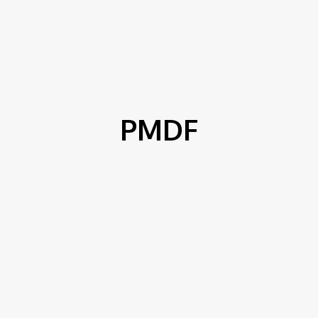
ítica
Entorno
Bem Estar
Cultura
Tecnologia
PMDF