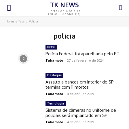
TK NEWS
Portal de Notícias
(BLOG TAKAMOTO)
Home
Tags
Policia
policia
Brasil
Polícia Federal foi aparelhada pelo PT
Takamoto
-
27 de fevereiro de 2024
Destaque
Assalto a bancos em interior de SP
termina com 11 mortos
Takamoto
-
4 de abril de 2019
Tecnologia
Sistema de câmeras no uniforme de
policiais será implantado em SP
Takamoto
-
4 de abril de 2019