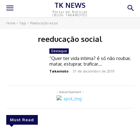
TK NEWS
Portal de Notícias
(BLOG TAKAMOTO)
Home
Tags
Reeducação social
reeducação social
Destaque
“Quer ter vida intima? é só não roubar,
matar, estuprar, traficar…
Takamoto
-
31 de dezembro de 2019
- Advertisement -
Must Read