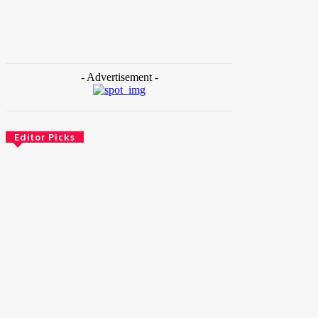
- Advertisement -
Editor Picks
Brasil
Empresas trocam escritórios tradicionais por
coworkings para cortar custos e ganhar
competitividade
30 de junho de 2026
Distrito Federal
Detran-DF participa do Encontro Nacional da
Aviação de Segurança Pública