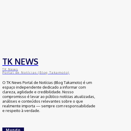
30 de junho de 2026
Política
Michelle Bolsonaro Divulga Nota de
Esclarecimento
30 de junho de 2026
TK NEWS
TK News
Portal de Notícias (Blog Takamoto)
O TK News Portal de Notícias (Blog Takamoto) é um
espaço independente dedicado a informar com
clareza, agilidade e credibilidade. Nosso
compromisso é levar ao público notícias atualizadas,
análises e conteúdos relevantes sobre o que
realmente importa — sempre com responsabilidade
e respeito à verdade.
Mundo