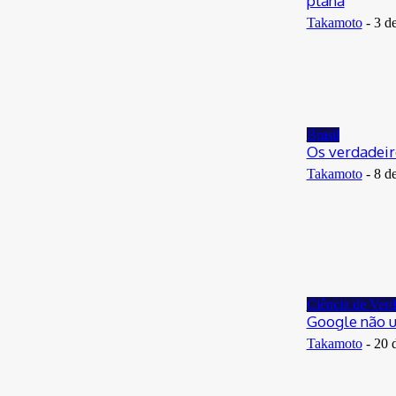
plana
Takamoto
-
3 d
Brasil
Os verdadeir
Takamoto
-
8 d
Ciência de Ver
Google não u
Takamoto
-
20 