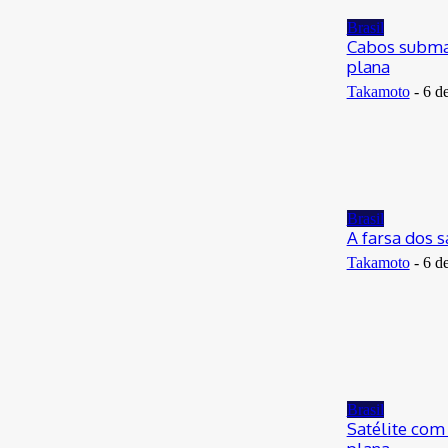
29 de junho de 2026
Brasil
Cabos submar
plana
Takamoto
-
6 d
Brasil
A farsa dos s
Takamoto
-
6 d
Brasil
Satélite com 