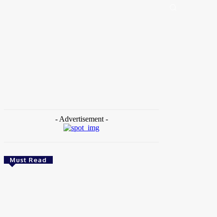
Portal de Notícias (BLOG TAKAMOTO)
Distrito Federal
Segurança
Pol
Home
Tags
Satélites não existem
- Advertisement -
Must Read
Brasil
Empresas trocam escritórios tradicionais por
coworkings para cortar custos e ganhar