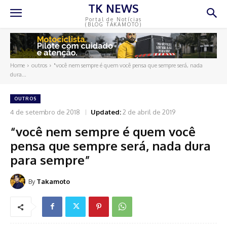
TK NEWS
Portal de Notícias
(BLOG TAKAMOTO)
Home
outros
"você nem sempre é quem você pensa que sempre será, nada
dura...
OUTROS
4 de setembro de 2018
Updated:
2 de abril de 2019
“você nem sempre é quem você
pensa que sempre será, nada dura
para sempre”
By
Takamoto