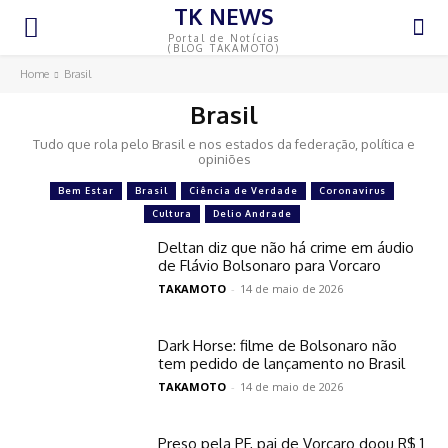
TK NEWS
Portal de Notícias
(BLOG TAKAMOTO)
Home
Brasil
Brasil
Tudo que rola pelo Brasil e nos estados da federação, política e
opiniões
Bem Estar
Brasil
Ciência de Verdade
Coronavirus
Cultura
Delio Andrade
Deltan diz que não há crime em áudio
de Flávio Bolsonaro para Vorcaro
TAKAMOTO
-
14 de maio de 2026
Dark Horse: filme de Bolsonaro não
tem pedido de lançamento no Brasil
TAKAMOTO
-
14 de maio de 2026
Preso pela PF, pai de Vorcaro doou R$ 1