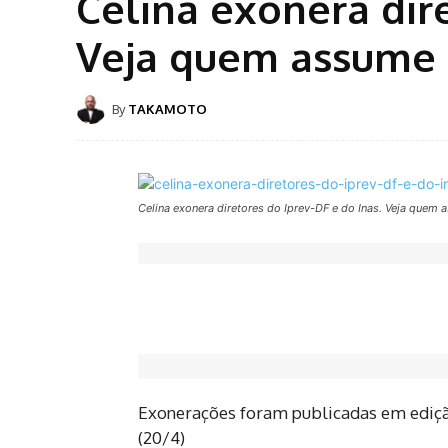
Celina exonera dire
Veja quem assume
By
TAKAMOTO
Celina exonera diretores do Iprev-DF e do Inas. Veja quem
Exonerações foram publicadas em edição
(20/4)