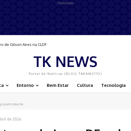
- Publicidade -
 de Gilson Aires na CLDF
omove acolhimento, integração e ajuda a reduzir estigmas
TK NEWS
Portal de Notícias (BLOG TAKAMOTO)
ca
Entorno
Bem Estar
Cultura
Tecnologia
Veja quem assume
bril de 2026