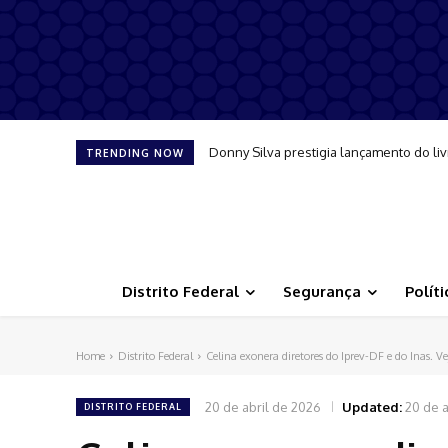
Donny Silva prestigia lançamento do livro
Festa junina da Psiquiatria do Base pr
TRENDING NOW
Distrito Federal
Segurança
Políti
Home
Distrito Federal
Celina exonera diretores do Iprev-DF e do Inas. 
20 de abril de 2026
Updated:
20 de a
DISTRITO FEDERAL