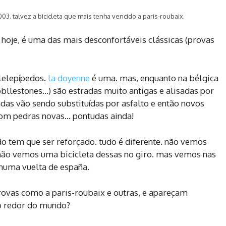
3. talvez a bicicleta que mais tenha vencido a paris-roubaix.
 hoje, é uma das mais desconfortáveis clássicas (provas
lelepípedos.
la doyenne
é uma. mas, enquanto na bélgica
obllestones…) são estradas muito antigas e alisadas por
radas vão sendo substituídas por asfalto e então novos
 com pedras novas… pontudas ainda!
udo tem que ser reforçado. tudo é diferente. não vemos
 não vemos uma bicicleta dessas no giro. mas vemos nas
 numa vuelta de españa.
rovas como a paris-roubaix e outras, e apareçam
o redor do mundo?