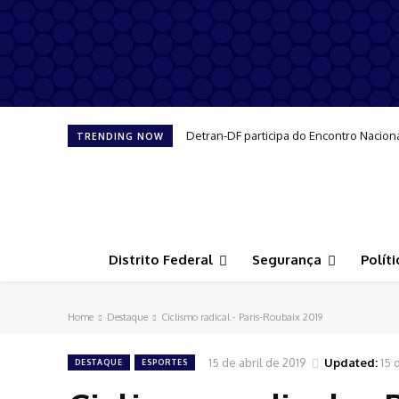
Detran-DF participa do Encontro Nacion
TRENDING NOW
Distrito Federal
Segurança
Políti
Home
Destaque
Ciclismo radical - Paris-Roubaix 2019
15 de abril de 2019
Updated:
15 
DESTAQUE
ESPORTES