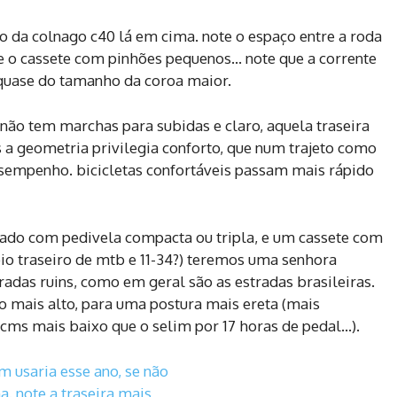
to da colnago c40 lá em cima. note o espaço entre a roda
ote o cassete com pinhões pequenos… note que a corrente
 quase do tamanho da coroa maior.
s, não tem marchas para subidas e claro, aquela traseira
 a geometria privilegia conforto, que num trajeto como
esempenho. bicicletas confortáveis passam mais rápido
pado com pedivela compacta ou tripla, e um cassete com
bio traseiro de mtb e 11-34?) teremos uma senhora
tradas ruins, como em geral são as estradas brasileiras.
 mais alto, para uma postura mais ereta (mais
 cms mais baixo que o selim por 17 horas de pedal…).