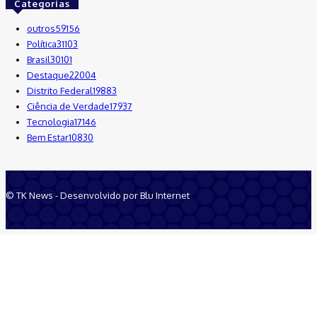
Categorias
outros
59156
Política
31103
Brasil
30101
Destaque
22004
Distrito Federal
19883
Ciência de Verdade
17937
Tecnologia
17146
Bem Estar
10830
© TK News - Desenvolvido por Blu Internet
Quem Somos
Anuncie
Equipe
Contatos