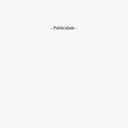
deletados depois de identificados, e os usuários que os
gerenciavam foram bloqueados de criar novos grupos na rede
social.
- Publicidade -