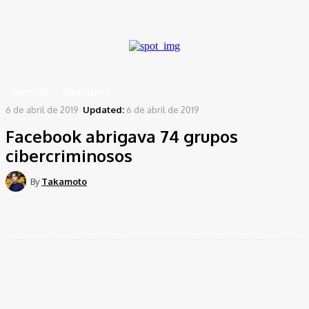
A password will be e-mailed to you.
Home
Destaque
Facebook abrigava 74 grupos cibercriminosos
DESTAQUE
TECNOLOGIA
6 de abril de 2019
Updated:
6 de abril de 2019
Facebook abrigava 74 grupos
cibercriminosos
By
Takamoto