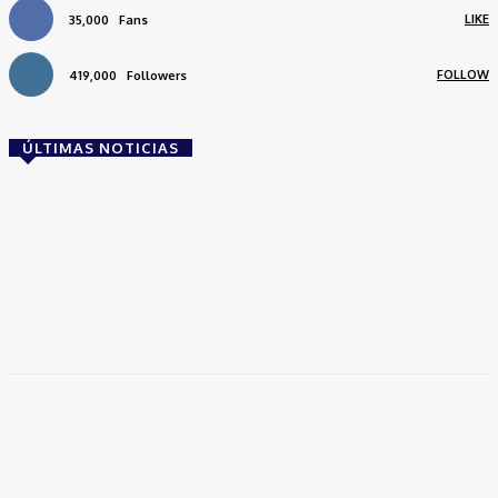
LIKE
35,000
Fans
FOLLOW
419,000
Followers
ÚLTIMAS NOTICIAS
Brasil
Empresas trocam escritórios tradicionais por
coworkings para cortar custos e ganhar
competitividade
Takamoto
-
30 de junho de 2026