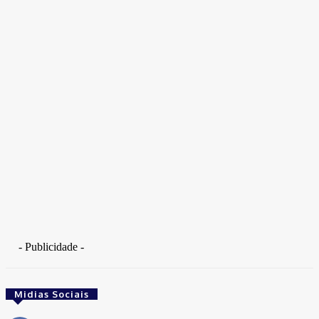
Takamoto
Fotojornalista, artista marcial, ex-militar, perito criminal.
- Publicidade -
Midias Sociais