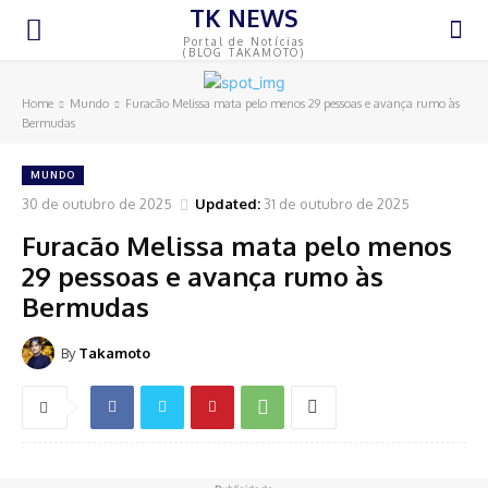
TK NEWS
Portal de Notícias
(BLOG TAKAMOTO)
Home
Mundo
Furacão Melissa mata pelo menos 29 pessoas e avança rumo às
Bermudas
MUNDO
30 de outubro de 2025
Updated:
31 de outubro de 2025
Furacão Melissa mata pelo menos
29 pessoas e avança rumo às
Bermudas
By
Takamoto