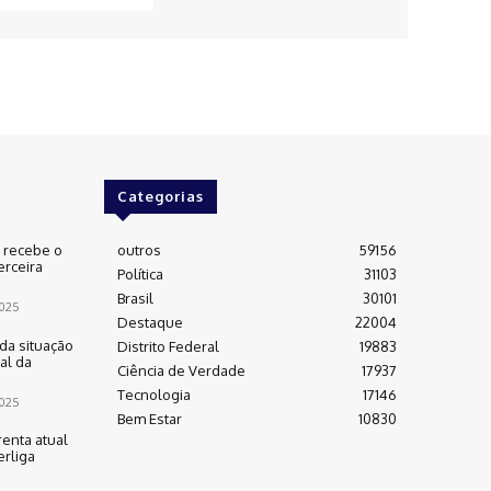
Categorias
e recebe o
outros
59156
erceira
Política
31103
Brasil
30101
025
Destaque
22004
da situação
Distrito Federal
19883
al da
Ciência de Verdade
17937
Tecnologia
17146
025
Bem Estar
10830
renta atual
rliga