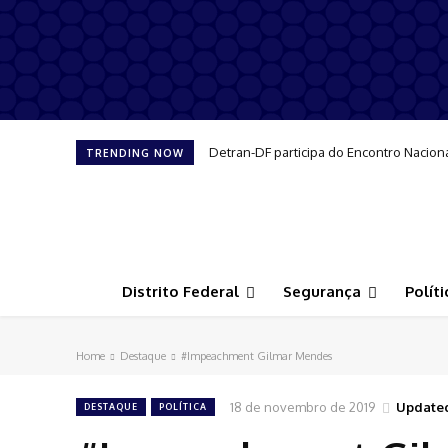
Detran-DF participa do Encontro Nacion
TRENDING NOW
Distrito Federal
Segurança
Políti
Home
Destaque
#Impeachment Gilmar Mendes
18 de novembro de 2019
Update
DESTAQUE
POLÍTICA