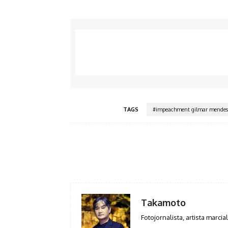
TAGS
#impeachment gilmar mendes
Facebook
Share
Takamoto
Fotojornalista, artista marcial