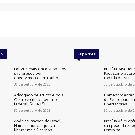
o
Esportes
Louvre: mais cinco suspeitos
Brasília Basquet
são presos por
Paulistano pela t
envolvimento em roubo
rodada do NBB
30 de outubro de 2025
30 de outubro de 2
Advogado de Trump elogia
Flamengo: enten
Castro e critica governo
de Pedro para fin
federal, STF e TSE
Libertadores
30 de outubro de 2025
30 de outubro de 2
Após acusações de Israel,
Brasília Vôlei enf
Hamas anuncia que vai
campeão da Supe
liberar mais 2 corpos
Feminina