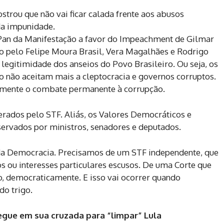
strou que não vai ficar calada frente aos abusos
da impunidade.
 Pan da Manifestação a favor do Impeachment de Gilmar
do pelo Felipe Moura Brasil, Vera Magalhães e Rodrigo
egitimidade dos anseios do Povo Brasileiro. Ou seja, os
o não aceitam mais a cleptocracia e governos corruptos.
tamente o combate permanente à corrupção.
rados pelo STF. Aliás, os Valores Democráticos e
servados por ministros, senadores e deputados.
 da Democracia. Precisamos de um STF independente, que
os ou interesses particulares escusos. De uma Corte que
o, democraticamente. E isso vai ocorrer quando
do trigo.
egue em sua cruzada para “limpar” Lula