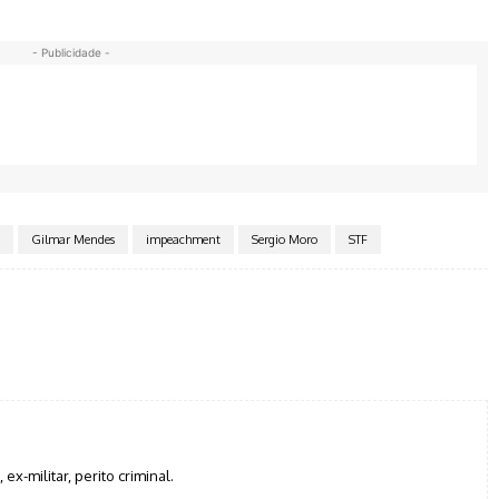
- Publicidade -
Gilmar Mendes
impeachment
Sergio Moro
STF
Twitter
Pinterest
WhatsApp
, ex-militar, perito criminal.