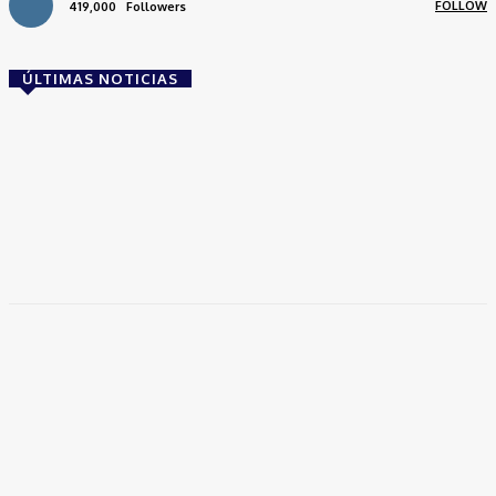
FOLLOW
419,000
Followers
ÚLTIMAS NOTICIAS
Brasil
Empresas trocam escritórios tradicionais por
coworkings para cortar custos e ganhar
competitividade
Takamoto
-
30 de junho de 2026