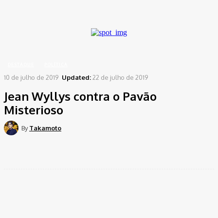
A password will be e-mailed to you.
Home
Destaque
Jean Wyllys contra o Pavão Misterioso
DESTAQUE
POLÍTICA
10 de julho de 2019
Updated:
22 de julho de 2019
Jean Wyllys contra o Pavão
Misterioso
By
Takamoto