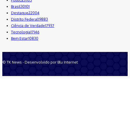
Política
31103
Brasil
30101
Destaque
22004
Distrito Federal
19883
Ciência de Verdade
17937
Tecnologia
17146
Bem Estar
10830
© TK News - Desenvolvido por Blu Internet
Quem Somos
Anuncie
Equipe
Contatos