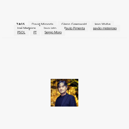
TAGS
David Miranda
Glenn Greenwald
Jean Wyllys
José Medeiros
lava jato
Paulo Pimenta
pavão misterioso
PSOL
PT
Sergio Moro
Facebook
Twitter
Pinterest
WhatsApp
Takamoto
Fotojornalista, artista marcial, ex-militar, perito criminal.