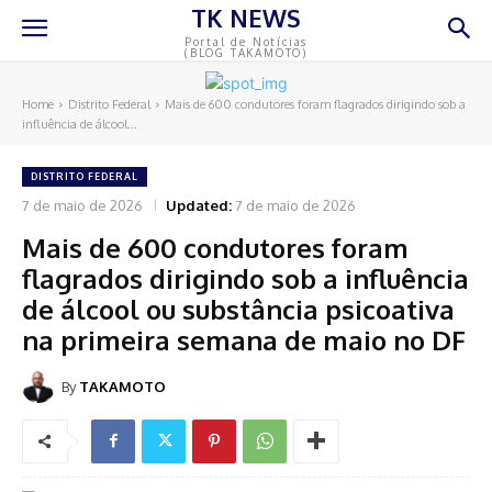
TK NEWS
Portal de Notícias
(BLOG TAKAMOTO)
Home
Distrito Federal
Mais de 600 condutores foram flagrados dirigindo sob a
influência de álcool...
DISTRITO FEDERAL
7 de maio de 2026
Updated:
7 de maio de 2026
Mais de 600 condutores foram
flagrados dirigindo sob a influência
de álcool ou substância psicoativa
na primeira semana de maio no DF
By
TAKAMOTO