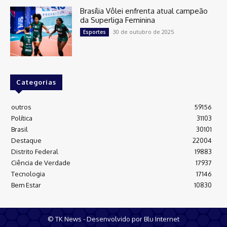
Brasília Vôlei enfrenta atual campeão
da Superliga Feminina
30 de outubro de 2025
Esportes
Categorias
outros
59156
Política
31103
Brasil
30101
Destaque
22004
Distrito Federal
19883
Ciência de Verdade
17937
Tecnologia
17146
Bem Estar
10830
© TK News - Desenvolvido por Blu Internet