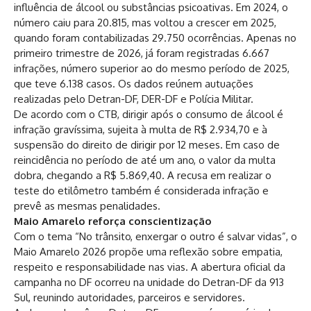
influência de álcool ou substâncias psicoativas. Em 2024, o
número caiu para 20.815, mas voltou a crescer em 2025,
quando foram contabilizadas 29.750 ocorrências. Apenas no
primeiro trimestre de 2026, já foram registradas 6.667
infrações, número superior ao do mesmo período de 2025,
que teve 6.138 casos. Os dados reúnem autuações
realizadas pelo Detran-DF, DER-DF e Polícia Militar.
De acordo com o CTB, dirigir após o consumo de álcool é
infração gravíssima, sujeita à multa de R$ 2.934,70 e à
suspensão do direito de dirigir por 12 meses. Em caso de
reincidência no período de até um ano, o valor da multa
dobra, chegando a R$ 5.869,40. A recusa em realizar o
teste do etilômetro também é considerada infração e
prevê as mesmas penalidades.
Maio Amarelo reforça conscientização
Com o tema “No trânsito, enxergar o outro é salvar vidas”, o
Maio Amarelo 2026 propõe uma reflexão sobre empatia,
respeito e responsabilidade nas vias. A abertura oficial da
campanha no DF ocorreu na unidade do Detran-DF da 913
Sul, reunindo autoridades, parceiros e servidores.