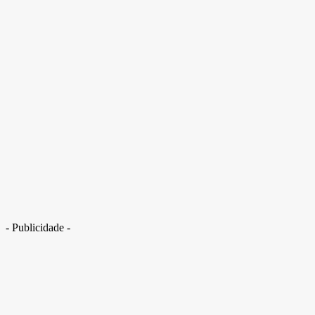
Cade pede condenação de sindicato de combustíveis do DF por crime
financeiro
- Publicidade -