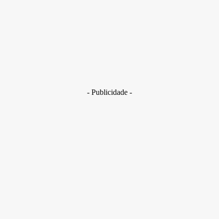
CLDF
29 de junho de 2026
Brasil
Golpes com inteligência artificial aumentam e bancos enfrent
novo desafio na proteção de clientes
29 de junho de 2026
- Publicidade -