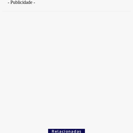
- Publicidade -
Distrito Federal
Detran-DF participa do Encontro Nacional da Aviação de
Segurança Pública
30 de junho de 2026
Política
Michelle Bolsonaro Divulga Nota de Esclarecimento
30 de junho de 2026
Distrito Federal
Donny Silva prestigia lançamento do livro de Gilson Aires na
CLDF
29 de junho de 2026
Relacionadas