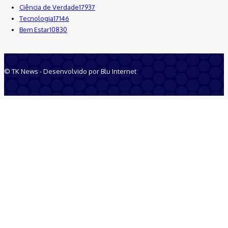
Ciência de Verdade
17937
Tecnologia
17146
Bem Estar
10830
© TK News - Desenvolvido por Blu Internet
Quem Somos
Anuncie
Equipe
Contatos