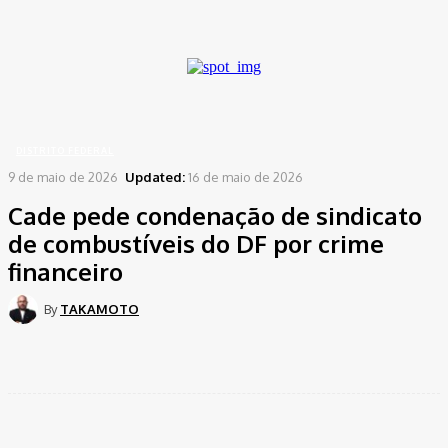
A password will be e-mailed to you.
Home
Distrito Federal
Cade pede condenação de sindicato de combustíveis do DF por
crime financeiro
DISTRITO FEDERAL
9 de maio de 2026
Updated:
16 de maio de 2026
Cade pede condenação de sindicato
de combustíveis do DF por crime
financeiro
By
TAKAMOTO