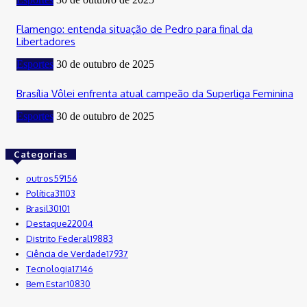
Flamengo: entenda situação de Pedro para final da
Libertadores
Esportes
30 de outubro de 2025
Brasília Vôlei enfrenta atual campeão da Superliga Feminina
Esportes
30 de outubro de 2025
Categorias
outros
59156
Política
31103
Brasil
30101
Destaque
22004
Distrito Federal
19883
Ciência de Verdade
17937
Tecnologia
17146
Bem Estar
10830