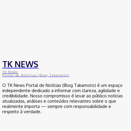
bancário da esposa de Moro para saber de onde vem os cinco
milhões de dólares depositado na conta dela ou vai acabar em
pizza como empre foi quebra o sigilo bancário do traidor ele
falou que não ficou rico nem como ministro nem na PF nem como
juiz então vamos tirar as provas dos nove ministério público faça
este favor ao povo nos termos o direito de saber a verdade de
quem tá mentindo
Comments are closed.
TK NEWS
TK News
Portal de Notícias (Blog Takamoto)
O TK News Portal de Notícias (Blog Takamoto) é um espaço
independente dedicado a informar com clareza, agilidade e
credibilidade. Nosso compromisso é levar ao público notícias
atualizadas, análises e conteúdos relevantes sobre o que
realmente importa — sempre com responsabilidade e
respeito à verdade.