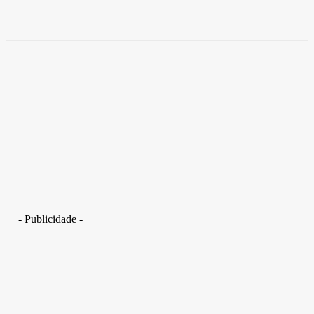
Takamoto
-
30 de junho de 2026
- Publicidade -
Distrito Federal
Detran-DF participa do Encontro Nacional da Aviação de
Segurança Pública