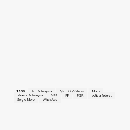
TAGS
Jair Bolsonaro
Maurício Valeixo
Moro
Moro x Bolsonaro
MPF
PF
PGR
polícia federal
Sergio Moro
WhatsApp
Facebook
Twitter
Pinterest
WhatsApp