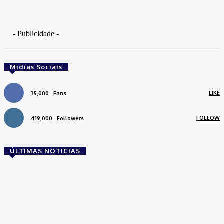
- Publicidade -
Midias Sociais
LIKE
35,000
Fans
FOLLOW
419,000
Followers
ÚLTIMAS NOTICIAS
Brasil
Empresas trocam escritórios tradicionais por
coworkings para cortar custos e ganhar
competitividade