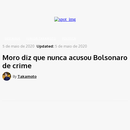
A password will be e-mailed to you.
Home
Destaque
Moro diz que nunca acusou Bolsonaro de crime
DESTAQUE
JUNIOR TAKAMOTO
POLÍTICA
5 de maio de 2020
Updated:
5 de maio de 2020
Moro diz que nunca acusou Bolsonaro
de crime
By
Takamoto