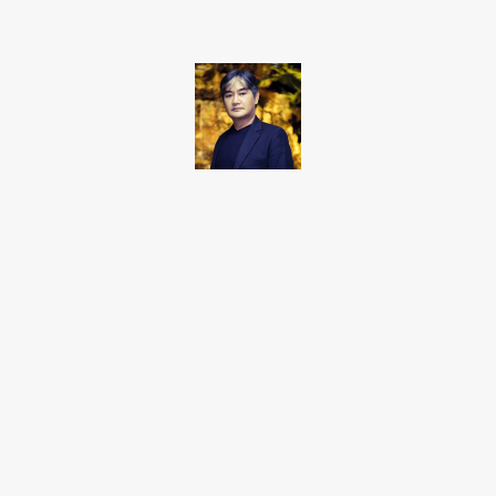
Takamoto
Fotojornalista, artista marcial, ex-militar, perito criminal.