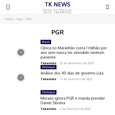
TK NEWS
Portal de Notícias
(BLOG TAKAMOTO)
Home
Tags
PGR
PGR
Brasil
Clínica no Maranhão custa 1 milhão por
ano sem nunca ter atendido nenhum
paciente
Takamoto
-
22 de dezembro de 2023
Destaque
Análise dos 40 dias de governo Lula
Takamoto
-
11 de fevereiro de 2023
Destaque
Moraes ignora PGR e manda prender
Daniel Silveira
Takamoto
-
2 de fevereiro de 2023