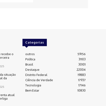
Categorias
e recebe o
outros
59156
erceira
Política
31103
Brasil
30101
025
Destaque
22004
da situação
Distrito Federal
19883
al da
Ciência de Verdade
17937
Tecnologia
17146
025
Bem Estar
10830
renta atual
rliga