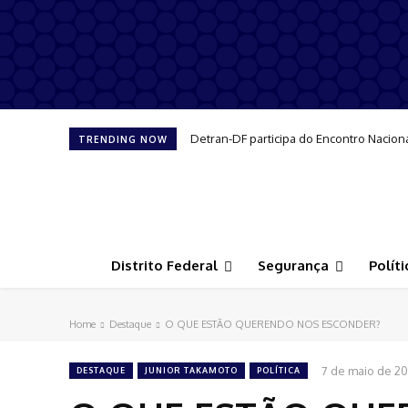
Detran-DF participa do Encontro Nacion
TRENDING NOW
Distrito Federal
Segurança
Políti
Home
Destaque
O QUE ESTÃO QUERENDO NOS ESCONDER?
7 de maio de 2
DESTAQUE
JUNIOR TAKAMOTO
POLÍTICA