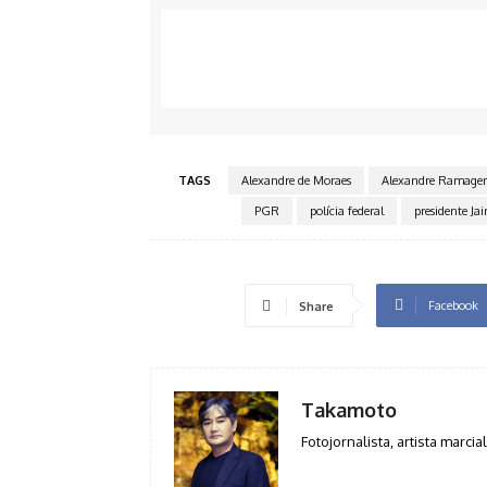
TAGS
Alexandre de Moraes
Alexandre Ramage
PGR
polícia federal
presidente Jai
Facebook
Share
Takamoto
Fotojornalista, artista marcial