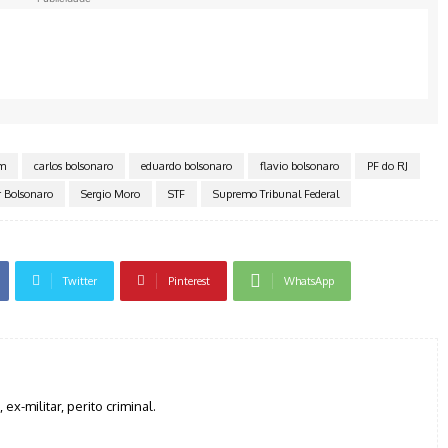
m
carlos bolsonaro
eduardo bolsonaro
flavio bolsonaro
PF do RJ
r Bolsonaro
Sergio Moro
STF
Supremo Tribunal Federal
Twitter
Pinterest
WhatsApp
, ex-militar, perito criminal.