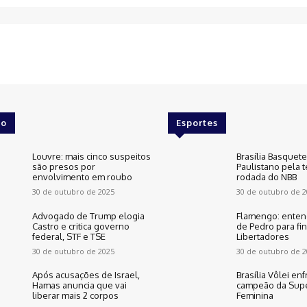
o
Esportes
Louvre: mais cinco suspeitos
Brasília Basquet
são presos por
Paulistano pela t
envolvimento em roubo
rodada do NBB
30 de outubro de 2025
30 de outubro de 2
Advogado de Trump elogia
Flamengo: enten
Castro e critica governo
de Pedro para fin
federal, STF e TSE
Libertadores
30 de outubro de 2025
30 de outubro de 2
Após acusações de Israel,
Brasília Vôlei enf
Hamas anuncia que vai
campeão da Supe
liberar mais 2 corpos
Feminina