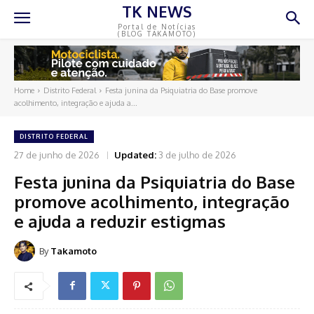
TK NEWS
Portal de Notícias
(BLOG TAKAMOTO)
Home
Distrito Federal
Festa junina da Psiquiatria do Base promove
acolhimento, integração e ajuda a...
DISTRITO FEDERAL
27 de junho de 2026
Updated:
3 de julho de 2026
Festa junina da Psiquiatria do Base
promove acolhimento, integração
e ajuda a reduzir estigmas
By
Takamoto