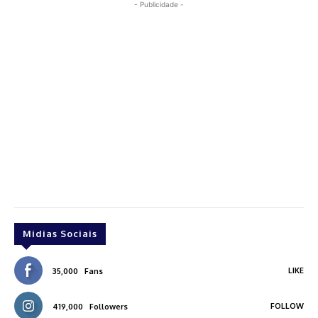
- Publicidade -
Midias Sociais
LIKE
35,000
Fans
FOLLOW
419,000
Followers