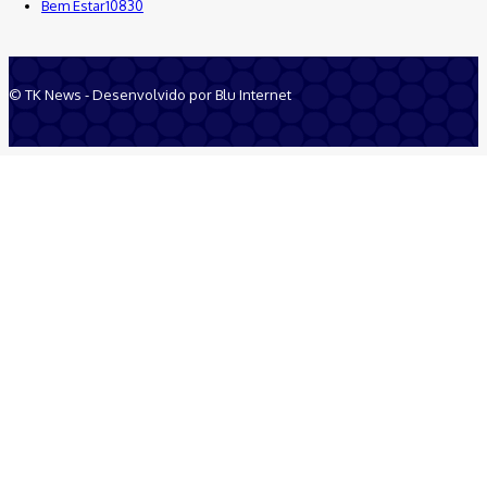
Bem Estar
10830
© TK News - Desenvolvido por Blu Internet
Quem Somos
Anuncie
Equipe
Contatos