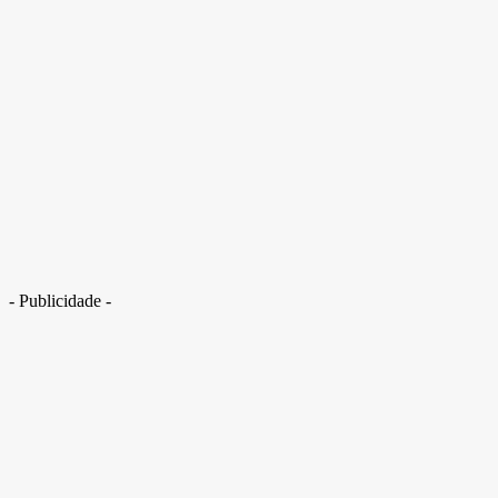
Casal preso suspeito de lavar dinheiro do tráfico “luxava” nas redes
- Publicidade -