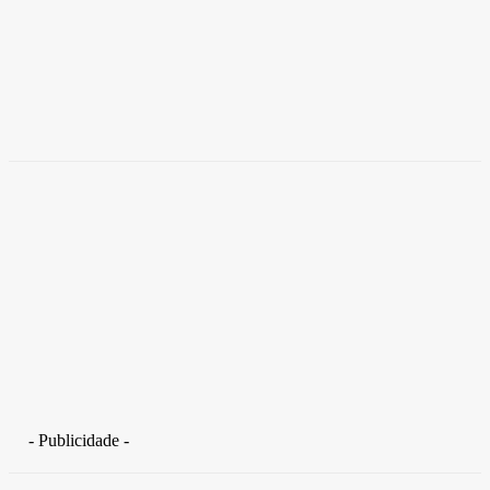
Empresas trocam escritórios tradicionais por
coworkings para cortar custos e ganhar
competitividade
Takamoto
-
30 de junho de 2026
- Publicidade -