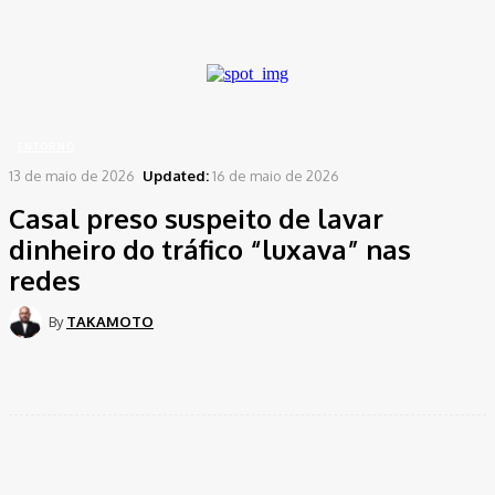
A password will be e-mailed to you.
Home
Entorno
Casal preso suspeito de lavar dinheiro do tráfico "luxava" nas redes
ENTORNO
13 de maio de 2026
Updated:
16 de maio de 2026
Casal preso suspeito de lavar
dinheiro do tráfico “luxava” nas
redes
By
TAKAMOTO