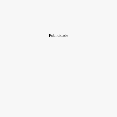
Brasil
Golpes com inteligência artificial aumentam e bancos enfrent
novo desafio na proteção de clientes
29 de junho de 2026
- Publicidade -