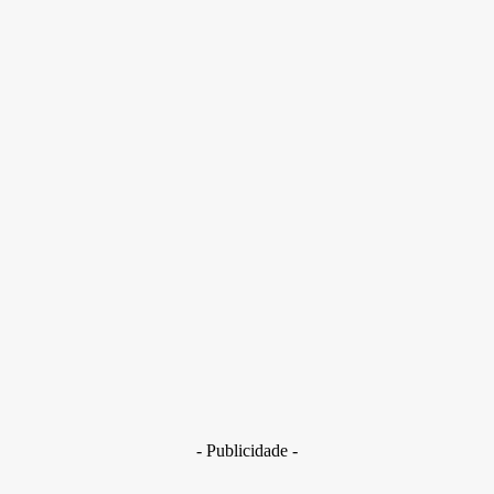
Os dois eram donos da empresa Chão e Teto, utilizada como
fachada em Caldas Novas (GO), para movimentar o dinheiro de
um esquema de tráfico
- Publicidade -