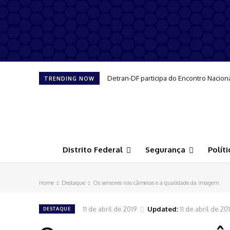
Detran-DF participa do Encontro Nacion
TRENDING NOW
Distrito Federal
Segurança
Políti
Home
Destaque
Os sensores nas câmeras e a qualidade da imagem
11 de abril de 2019
Updated:
11 de abril de 20
DESTAQUE