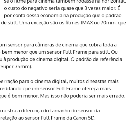
se o filme para cinema também rodasse na horizontal,
o custo do negativo seria quase que 3 vezes maior. É
por conta dessa economia na produção que o padrão
o de still. Uma exceção são os filmes IMAX ou 70mm, que
e um sensor para câmeras de cinema que cubra toda a
é bem menor que um sensor Full Frame para still. Ou
ou à produção de cinema digital. O padrão de referência
u Super 35mm).
rração para o cinema digital, muitos cineastas mais
reditando que um sensor Full Frame ofereça mais
ue é bem menor. Mas isso não poderia ser mais errado.
 mostra a diferença do tamanho do sensor da
elação ao sensor Full Frame da Canon 5D.