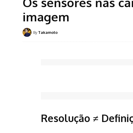
Os sensores nas câ
imagem
By
Takamoto
Resolução ≠ Defini