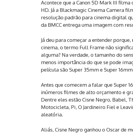
Acontece que a Canon 5D Mark III filma
HD. Já a Blackmagic Cinema Camera film
resolução padrão para cinema digital q
da BMCC entrega uma imagem com resol
Já deu para começar a entender porque,
cinema, o termo Full Frame não signifi
alguma? Na verdade, o tamanho do sen
menos importância do que se pode imag
película são Super 35mm e Super 16mm
Antes que comecem a falar que Super 
inúmeros filmes de alto orçamento e g
Dentre eles estão Cisne Negro, Babel, 
Motocicleta, Pi, O Jardineiro Fiel e Le
aleatória.
Aliás, Cisne Negro ganhou o Oscar de m