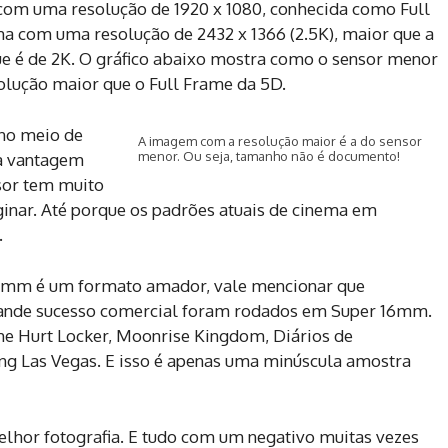
 com uma resolução de 1920 x 1080, conhecida como Full
a com uma resolução de 2432 x 1366 (2.5K), maior que a
ue é de 2K. O gráfico abaixo mostra como o sensor menor
ução maior que o Full Frame da 5D.
 no meio de
A imagem com a resolução maior é a do sensor
menor. Ou seja, tamanho não é documento!
ca vantagem
sor tem muito
inar. Até porque os padrões atuais de cinema em
.
16mm é um formato amador, vale mencionar que
rande sucesso comercial foram rodados em Super 16mm.
The Hurt Locker, Moonrise Kingdom, Diários de
aving Las Vegas. E isso é apenas uma minúscula amostra
elhor fotografia. E tudo com um negativo muitas vezes