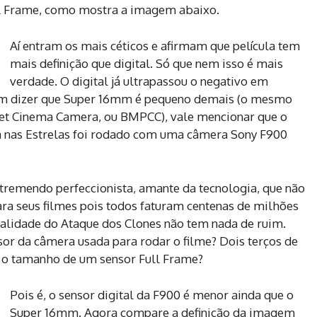
l Frame, como mostra a imagem abaixo.
Aí entram os mais céticos e afirmam que película tem
mais definição que digital. Só que nem isso é mais
verdade. O digital já ultrapassou o negativo em
m em dizer que Super 16mm é pequeno demais (o mesmo
et Cinema Camera, ou BMPCC), vale mencionar que o
ra nas Estrelas foi rodado com uma câmera Sony F900
remendo perfeccionista, amante da tecnologia, que não
 seus filmes pois todos faturam centenas de milhões
ualidade do Ataque dos Clones não tem nada de ruim.
or da câmera usada para rodar o filme? Dois terços de
m o tamanho de um sensor Full Frame?
Pois é, o sensor digital da F900 é menor ainda que o
Super 16mm. Agora compare a definição da imagem