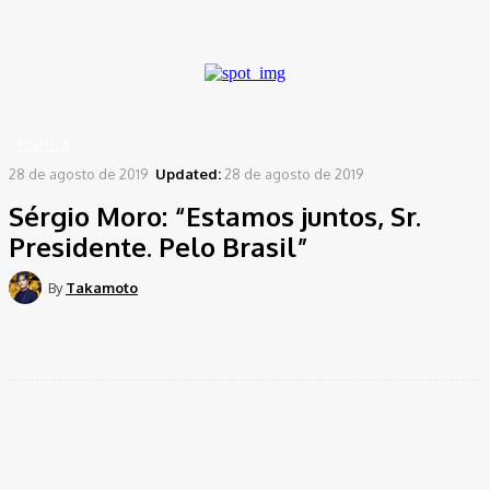
A password will be e-mailed to you.
Home
Política
Sérgio Moro: "Estamos juntos, Sr. Presidente. Pelo Brasil"
POLÍTICA
28 de agosto de 2019
Updated:
28 de agosto de 2019
Sérgio Moro: “Estamos juntos, Sr.
Presidente. Pelo Brasil”
By
Takamoto