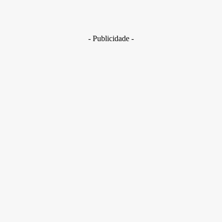
Golpes com inteligência artificial aumentam e bancos enfrent
novo desafio na proteção de clientes
29 de junho de 2026
- Publicidade -