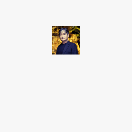
Facebook
Twitter
Pinterest
WhatsApp
Takamoto
Fotojornalista, artista marcial, ex-militar, perito criminal.