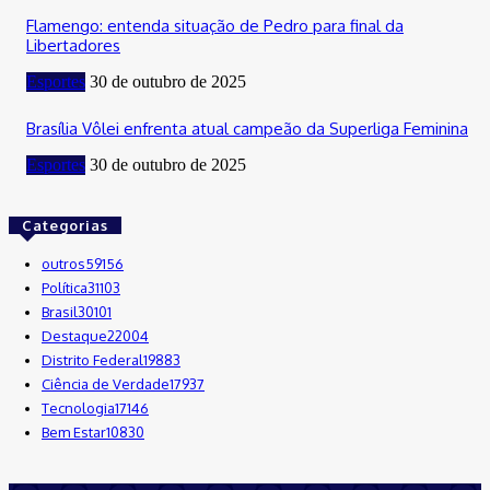
Flamengo: entenda situação de Pedro para final da
Libertadores
Esportes
30 de outubro de 2025
Brasília Vôlei enfrenta atual campeão da Superliga Feminina
Esportes
30 de outubro de 2025
Categorias
outros
59156
Política
31103
Brasil
30101
Destaque
22004
Distrito Federal
19883
Ciência de Verdade
17937
Tecnologia
17146
Bem Estar
10830