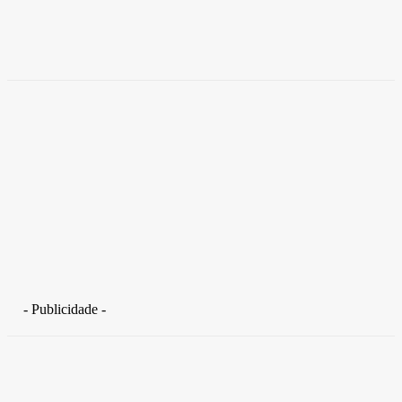
coworkings para cortar custos e ganhar
competitividade
Takamoto
-
30 de junho de 2026
- Publicidade -
Distrito Federal
Detran-DF participa do Encontro Nacional da Aviação de