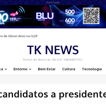
- Publicidade -
ro de Gilson Aires na CLDF
promove acolhimento, integração e ajuda a reduzir estigmas
TK NEWS
Portal de Notícias (BLOG TAKAMOTO)
ca
Entorno
Bem Estar
Cultura
Tecnologia
candidatos a president