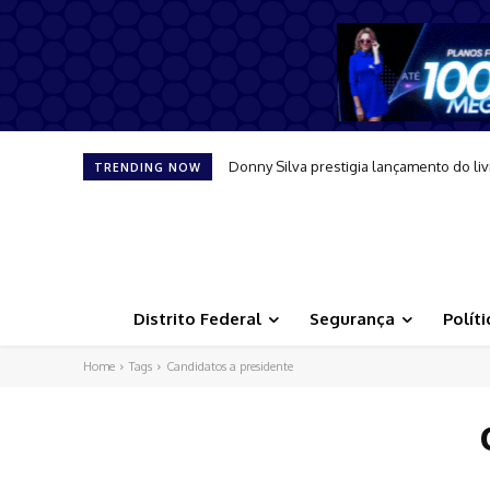
Donny Silva prestigia lançamento do liv
Festa junina da Psiquiatria do Base 
TRENDING NOW
Distrito Federal
Segurança
Políti
Home
Tags
Candidatos a presidente