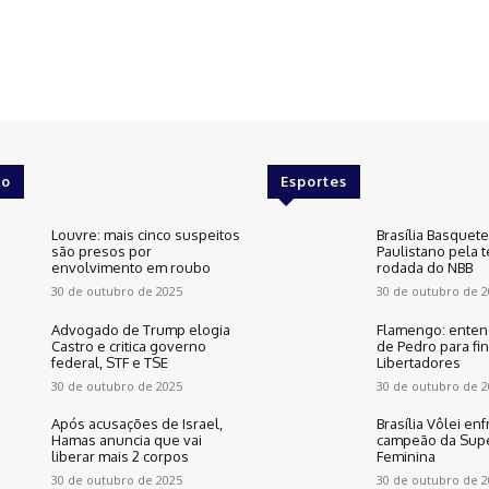
o
Esportes
Louvre: mais cinco suspeitos
Brasília Basquet
são presos por
Paulistano pela t
envolvimento em roubo
rodada do NBB
30 de outubro de 2025
30 de outubro de 2
Advogado de Trump elogia
Flamengo: enten
Castro e critica governo
de Pedro para fin
federal, STF e TSE
Libertadores
30 de outubro de 2025
30 de outubro de 2
Após acusações de Israel,
Brasília Vôlei enf
Hamas anuncia que vai
campeão da Supe
liberar mais 2 corpos
Feminina
30 de outubro de 2025
30 de outubro de 2