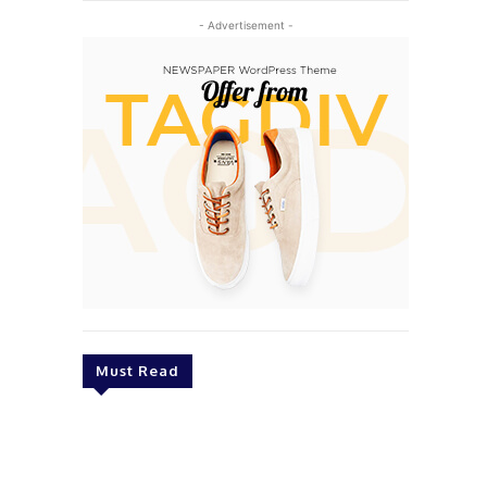
- Advertisement -
Must Read