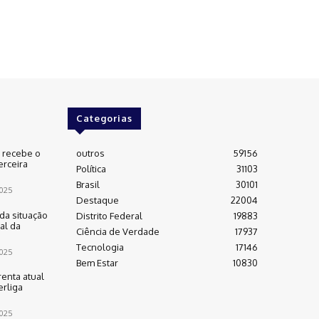
Categorias
e recebe o
outros
59156
erceira
Política
31103
Brasil
30101
025
Destaque
22004
da situação
Distrito Federal
19883
al da
Ciência de Verdade
17937
Tecnologia
17146
025
Bem Estar
10830
renta atual
rliga
025