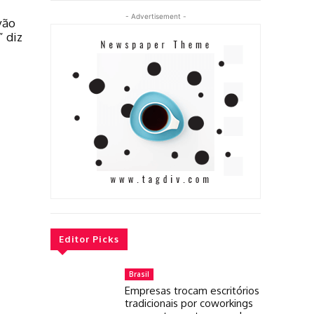
- Advertisement -
vão
” diz
Editor Picks
Brasil
Empresas trocam escritórios
tradicionais por coworkings