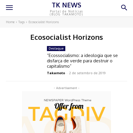
TK NEWS
Portal de Notícias
(BLOG TAKAMOTO)
Home
Tags
Ecosocialist Horizons
Ecosocialist Horizons
Destaque
“Ecossocialismo: a ideologia que se
disfarça de verde para destruir o
capitalismo”
Takamoto
-
2 de setembro de 2019
- Advertisement -