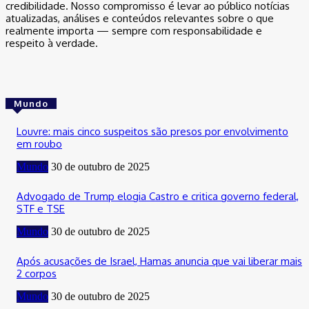
credibilidade. Nosso compromisso é levar ao público notícias
atualizadas, análises e conteúdos relevantes sobre o que
realmente importa — sempre com responsabilidade e
respeito à verdade.
Mundo
Louvre: mais cinco suspeitos são presos por envolvimento
em roubo
Mundo
30 de outubro de 2025
Advogado de Trump elogia Castro e critica governo federal,
STF e TSE
Mundo
30 de outubro de 2025
Após acusações de Israel, Hamas anuncia que vai liberar mais
2 corpos
Mundo
30 de outubro de 2025