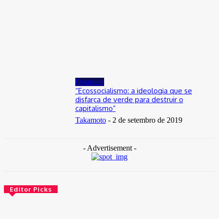
Distrito Federal
Donny Silva prestigia lançamento do livro de Gilson Aires na
CLDF
29 de junho de 2026
Destaque
“Ecossocialismo: a ideologia que se
disfarça de verde para destruir o
capitalismo”
Takamoto
-
2 de setembro de 2019
- Advertisement -
Editor Picks
Brasil