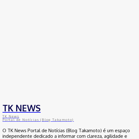
Empresas trocam escritórios tradicionais por coworkings para
cortar custos e ganhar competitividade
30 de junho de 2026
Distrito Federal
Detran-DF participa do Encontro Nacional da Aviação de
Segurança Pública
30 de junho de 2026
Política
Michelle Bolsonaro Divulga Nota de Esclarecimento
30 de junho de 2026
TK NEWS
TK News
Portal de Notícias (Blog Takamoto)
O TK News Portal de Notícias (Blog Takamoto) é um espaço
independente dedicado a informar com clareza, agilidade e