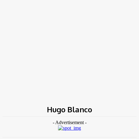
TK NEWS
Portal de Notícias
(BLOG TAKAMOTO)
Home
Tags
Hugo Blanco
Hugo Blanco
- Advertisement -