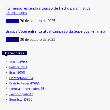
Flamengo: entenda situação de Pedro para final da
Libertadores
Esportes
30 de outubro de 2025
Brasília Vôlei enfrenta atual campeão da Superliga Feminina
Esportes
30 de outubro de 2025
Categorias
outros
59156
Política
31103
Brasil
30101
Destaque
22004
Distrito Federal
19883
Ciência de Verdade
17937
Tecnologia
17146
Bem Estar
10830