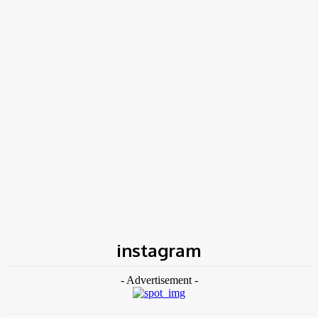
TK NEWS
Portal de Notícias
(BLOG TAKAMOTO)
Home
Tags
Instagram
instagram
- Advertisement -