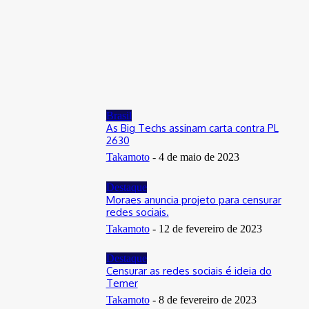
Distrito Federal
Donny Silva prestigia lançamento do livro de Gilson Aires na
CLDF
29 de junho de 2026
Brasil
As Big Techs assinam carta contra PL
2630
Takamoto
-
4 de maio de 2023
Destaque
Moraes anuncia projeto para censurar
redes sociais.
Takamoto
-
12 de fevereiro de 2023
Destaque
Censurar as redes sociais é ideia do
Temer
Takamoto
-
8 de fevereiro de 2023