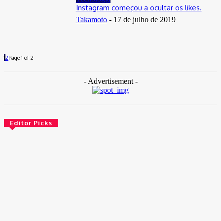
Instagram começou a ocultar os likes.
Takamoto
-
17 de julho de 2019
1
2
Page 1 of 2
- Advertisement -
Editor Picks
Brasil
Empresas trocam escritórios tradicionais por coworkings para
cortar custos e ganhar competitividade
30 de junho de 2026
Distrito Federal
Detran-DF participa do Encontro Nacional da Aviação de