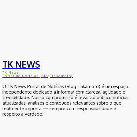
Segurança Pública
30 de junho de 2026
Política
Michelle Bolsonaro Divulga Nota de Esclarecimento
30 de junho de 2026
TK NEWS
TK News
Portal de Notícias (Blog Takamoto)
O TK News Portal de Notícias (Blog Takamoto) é um espaço
independente dedicado a informar com clareza, agilidade e
credibilidade. Nosso compromisso é levar ao público notícias
atualizadas, análises e conteúdos relevantes sobre o que
realmente importa — sempre com responsabilidade e
respeito à verdade.