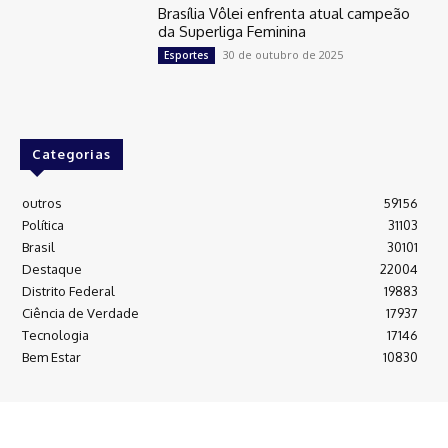
Brasília Vôlei enfrenta atual campeão
da Superliga Feminina
30 de outubro de 2025
Esportes
Categorias
outros
59156
Política
31103
Brasil
30101
Destaque
22004
Distrito Federal
19883
Ciência de Verdade
17937
Tecnologia
17146
Bem Estar
10830
© TK News - Desenvolvido por Blu Internet