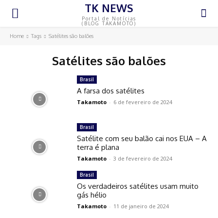
TK NEWS
Portal de Notícias
(BLOG TAKAMOTO)
Home
Tags
Satélites são balões
Satélites são balões
Brasil
A farsa dos satélites
Takamoto
-
6 de fevereiro de 2024
Brasil
Satélite com seu balão cai nos EUA – A
terra é plana
Takamoto
-
3 de fevereiro de 2024
Brasil
Os verdadeiros satélites usam muito
gás hélio
Takamoto
-
11 de janeiro de 2024