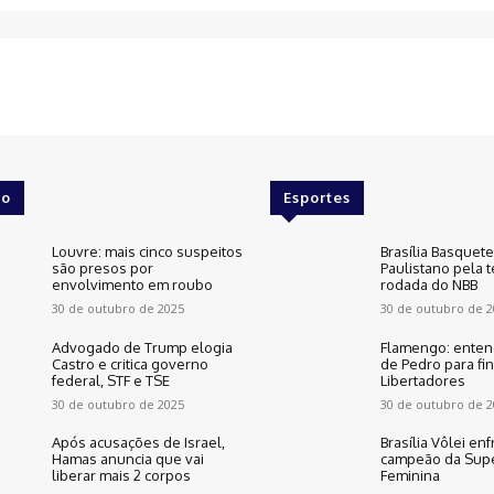
o
Esportes
Louvre: mais cinco suspeitos
Brasília Basquet
são presos por
Paulistano pela t
envolvimento em roubo
rodada do NBB
30 de outubro de 2025
30 de outubro de 2
Advogado de Trump elogia
Flamengo: enten
Castro e critica governo
de Pedro para fin
federal, STF e TSE
Libertadores
30 de outubro de 2025
30 de outubro de 2
Após acusações de Israel,
Brasília Vôlei enf
Hamas anuncia que vai
campeão da Supe
liberar mais 2 corpos
Feminina