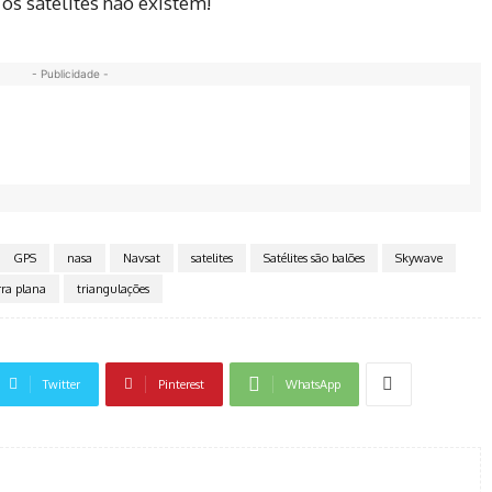
os satélites não existem!
- Publicidade -
GPS
nasa
Navsat
satelites
Satélites são balões
Skywave
rra plana
triangulações
Twitter
Pinterest
WhatsApp