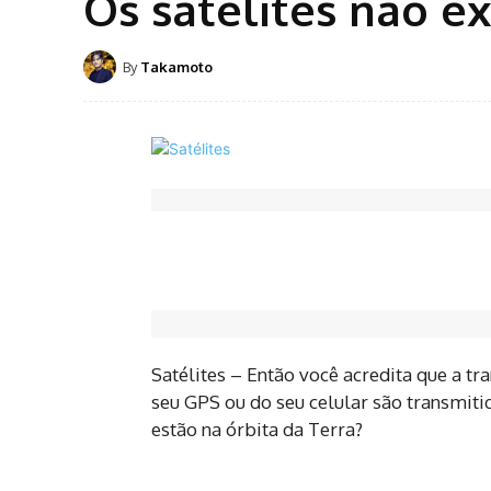
Os satélites não e
By
Takamoto
Satélites – Então você acredita que a tr
seu GPS ou do seu celular são transmitid
estão na órbita da Terra?