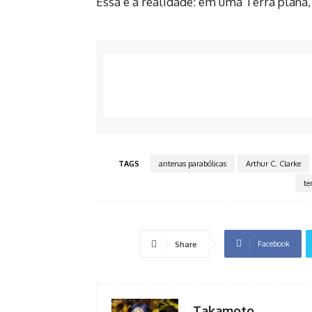
Essa é a realidade: em uma Terra plana, 
TAGS
antenas parabólicas
Arthur C. Clarke
te
Facebook
Share
Takamoto