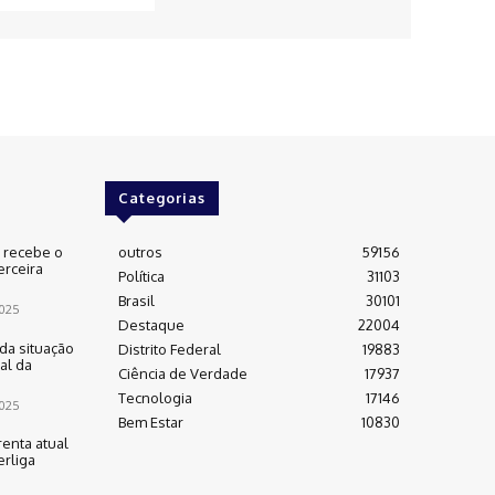
Categorias
e recebe o
outros
59156
erceira
Política
31103
Brasil
30101
025
Destaque
22004
da situação
Distrito Federal
19883
al da
Ciência de Verdade
17937
Tecnologia
17146
025
Bem Estar
10830
renta atual
rliga