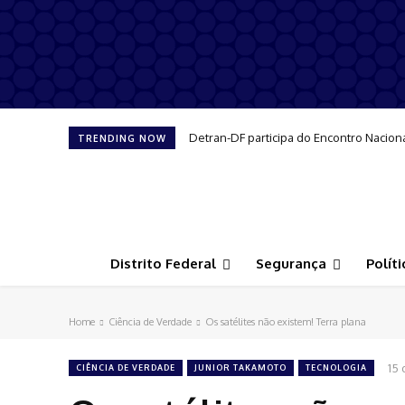
Detran-DF participa do Encontro Nacion
TRENDING NOW
Distrito Federal
Segurança
Políti
Home
Ciência de Verdade
Os satélites não existem! Terra plana
15 
CIÊNCIA DE VERDADE
JUNIOR TAKAMOTO
TECNOLOGIA