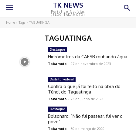
TK NEWS
Portal de Notícias
(BLOG TAKAMOTO)
Home
Tags
TAGUATINGA
TAGUATINGA
Destaque
Hidrômetros da CAESB roubando água
Takamoto
-
27 de novembro de 2023
Distrito Federal
Confira o que já foi feito na obra do
Túnel de Taguatinga
Takamoto
-
23 de junho de 2022
Destaque
Bolsonaro: “Não fui passear, fui ver o
povo”.
Takamoto
-
30 de março de 2020