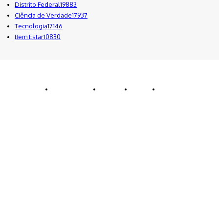
Distrito Federal
19883
Ciência de Verdade
17937
Tecnologia
17146
Bem Estar
10830
© TK News - Desenvolvido por Blu Internet
Quem Somos
Anuncie
Equipe
Contatos