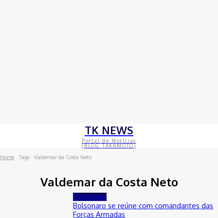
TK NEWS
Portal de Notícias
(BLOG TAKAMOTO)
Home
Tags
Valdemar da Costa Neto
Valdemar da Costa Neto
Destaque
Bolsonaro se reúne com comandantes das
Forças Armadas