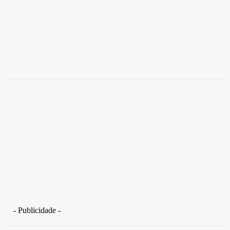
Brasil
Empresas trocam escritórios tradicionais por
coworkings para cortar custos e ganhar
competitividade
Takamoto
-
30 de junho de 2026
- Publicidade -