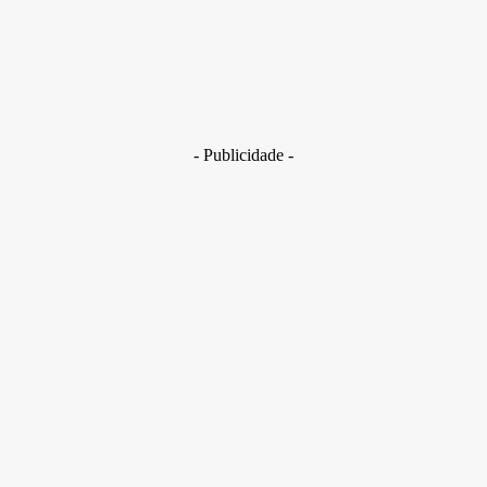
Brasil
Golpes com inteligência artificial aumentam e bancos enfrent
novo desafio na proteção de clientes
29 de junho de 2026
- Publicidade -