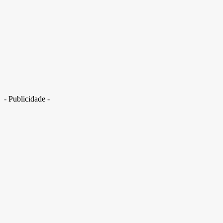
7 festas juninas com atrações musicais para curtir no Distrito Federal
- Publicidade -