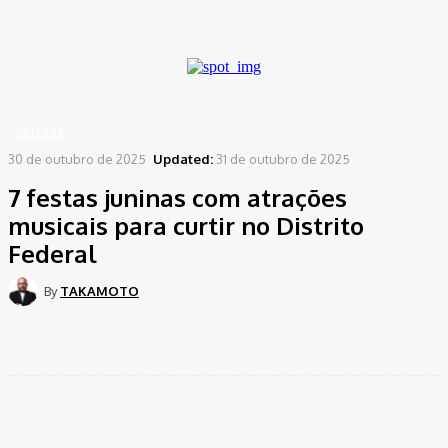
A password will be e-mailed to you.
Home
Cultura
7 festas juninas com atrações musicais para curtir no Distrito Federal
CULTURA
30 de outubro de 2025
Updated:
31 de outubro de 2025
7 festas juninas com atrações
musicais para curtir no Distrito
Federal
By
TAKAMOTO