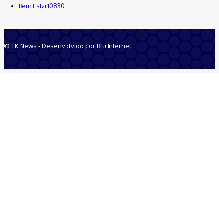
Bem Estar
10830
© TK News - Desenvolvido por Blu Internet
Quem Somos
Anuncie
Equipe
Contatos