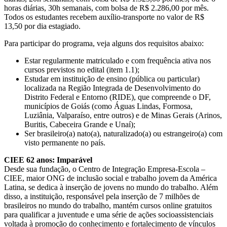
horas diárias, 30h semanais, com bolsa de R$ 2.286,00 por mês.
Todos os estudantes recebem auxílio-transporte no valor de R$
13,50 por dia estagiado.
Para participar do programa, veja alguns dos requisitos abaixo:
Estar regularmente matriculado e com frequência ativa nos
cursos previstos no edital (item 1.1);
Estudar em instituição de ensino (pública ou particular)
localizada na Região Integrada de Desenvolvimento do
Distrito Federal e Entorno (RIDE), que compreende o DF,
municípios de Goiás (como Águas Lindas, Formosa,
Luziânia, Valparaíso, entre outros) e de Minas Gerais (Arinos,
Buritis, Cabeceira Grande e Unaí);
Ser brasileiro(a) nato(a), naturalizado(a) ou estrangeiro(a) com
visto permanente no país.
CIEE 62 anos: Imparável
Desde sua fundação, o Centro de Integração Empresa-Escola –
CIEE, maior ONG de inclusão social e trabalho jovem da América
Latina, se dedica à inserção de jovens no mundo do trabalho. Além
disso, a instituição, responsável pela inserção de 7 milhões de
brasileiros no mundo do trabalho, mantém cursos online gratuitos
para qualificar a juventude e uma série de ações socioassistenciais
voltada à promoção do conhecimento e fortalecimento de vínculos