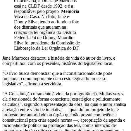
Concursada, a Dra Jane Marrocos
está na CLDF desde 1992, e é a
responsável pelo projeto
Memória
Viva
da Casa. Na foto, Jane e
Donny Silva, tendo ao fundo a foto
dos distritais que atuaram na
criação da lei orgânica do Distrito
Federal. Pai de Donny, Maurílio
Silva foi presidente da Comissão de
Elaboração da Lei Orgânica do DF
Jane Marrocos destacou a história de vida do autor do livro, e
compartilhou com os presentes, histórias do legislativo local.
“O livro busca demonstrar que a inconstitucionalidade pode
funcionar como importante etapa estratégica do processo
legislativo”, afirmou a servidora.
“A Constituição raramente é violada por ignorância. Muitas vezes,
ela é tensionada de forma consciente, estratégica e politicamente
calculada”, segundo a apresentação da obra, na qual o autor analisa
a relação entre vício de iniciativa — quando um projeto de lei é
proposto por autoridade ou órgão que não possui competência
constitucional para criar aquela norma —, apropriação da agenda e
racionalidade política na produção das leis, com a intenção de
provocar reflexão crítica sobre os limites do controle preventivo, a