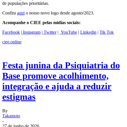
de populações prioritárias.
Confira
aqui
o nosso novo logo desde agosto/2023.
Acompanhe o CIEE pelas mídias sociais:
Facebook
|
Instagram
|
Twitter
|
YouTube
|
Linkedin
|
Tik Tok
ciee.online
Festa junina da Psiquiatria do
Base promove acolhimento,
integração e ajuda a reduzir
estigmas
By
Takamoto
-
27 de junho de 2026