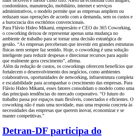
mais flexíveis e menor custo fixo. Além da economia com aluguel,
condomínios, manutenção, mobiliário, internet e serviços
administrativos, o modelo permite que as empresas ampliem ou
reduzam suas operações de acordo com a demanda, sem os custos e
a burocracia dos escritórios convencionais.
Para Flávio Hideo Mikami, empresário e CEO do 365 Coworking,
o coworking deixou de representar apenas uma mudança no
ambiente de trabalho para se tornar uma decisão estratégica de
gestão. “As empresas perceberam que investir em grandes estruturas
físicas nem sempre faz sentido. Hoje, o coworking é uma solução
inteligente para reduzir despesas e direcionar recursos para aquilo
que realmente gera crescimento”, afirma.
Além da redução de custos, os coworkings oferecem benefícios que
fortalecem o desenvolvimento dos negócios, como ambientes
colaborativos, oportunidades de networking, infraestrutura completa
e escalabilidade para acompanhar o crescimento das empresas. Para
Flávio Hideo Mikami, esses fatores consolidam o modelo como uma
das principais tendências do mercado corporativo. “O futuro do
trabalho passa por espaços mais flexíveis, conectados e eficientes. O
coworking não é mais uma novidade, mas uma resposta concreta às
necessidades das empresas que querem inovar, economizar e se
manter competitivas.”
Detran-DF participa do