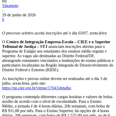
By
Takamoto
-
29 de junho de 2026
0
O processo seletivo aceita inscrições até o dia 03/07, sexta-feira
O
Centro de Integração Empresa-Escola – CIEE e o Superior
Tribunal de Justiça – STJ
anunciam inscrições abertas para o
Programa de Estágio aos estudantes dos ensinos médio regular e
superior. As vagas são destinadas ao Distrito Federal/DF,
abrangendo estudantes vinculados a instituições de ensino públicas e
particulares localizadas na Região Integrada de Desenvolvimento do
Distrito Federal e Entorno (RIDE).
As inscrições e provas online devem ser realizadas até o dia 3 de
julho, sexta-feira, pelo site:
https://pp.ciee.org.br/vitrine/17043/detalhe
.
O programa contempla diferentes cargas horárias e valores de bolsa-
auxílio de acordo com o nível de escolaridade. Para o Ensino
Médio, a jornada é de 4 horas diárias, 20h semanais, com bolsa de
R$ 911,00 por mês. Para o Ensino Superior, há opções de 4 horas
diárias, 20h semanais, com bolsa de R$ 1.525,00 por mês, ou de 6