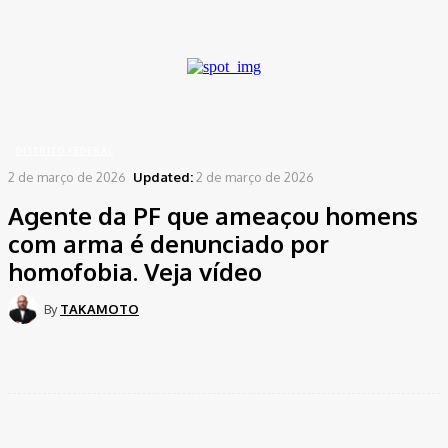
A password will be e-mailed to you.
Home
Distrito Federal
Agente da PF que ameaçou homens com arma é denunciado
por homofobia....
DISTRITO FEDERAL
2 de março de 2026
Updated:
2 de março de 2026
Agente da PF que ameaçou homens
com arma é denunciado por
homofobia. Veja vídeo
By
TAKAMOTO