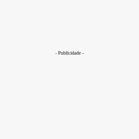
29 de junho de 2026
Brasil
Golpes com inteligência artificial aumentam e bancos enfrent
novo desafio na proteção de clientes
29 de junho de 2026
- Publicidade -