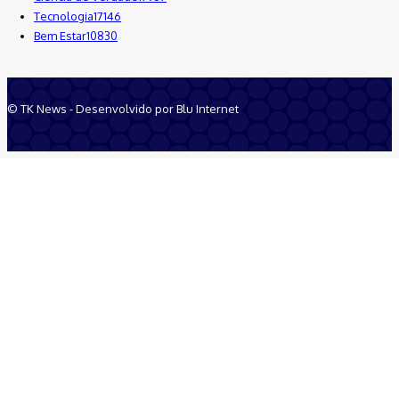
Tecnologia
17146
Bem Estar
10830
© TK News - Desenvolvido por Blu Internet
Quem Somos
Anuncie
Equipe
Contatos