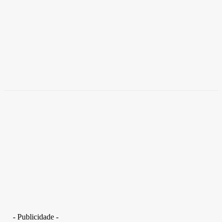
Brasil
Empresas trocam escritórios tradicionais por
coworkings para cortar custos e ganhar
competitividade
Takamoto
-
30 de junho de 2026
- Publicidade -