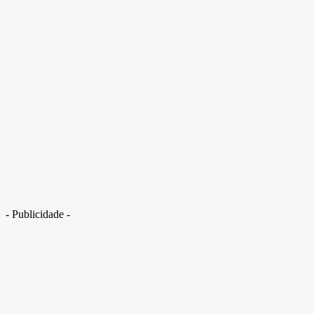
Agente da PF que ameaçou homens com arma é denunciado por
homofobia. Veja vídeo
- Publicidade -