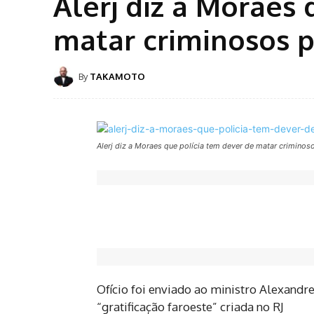
Alerj diz a Moraes
matar criminosos p
By
TAKAMOTO
Alerj diz a Moraes que polícia tem dever de matar criminoso
Ofício foi enviado ao ministro Alexand
“gratificação faroeste” criada no RJ