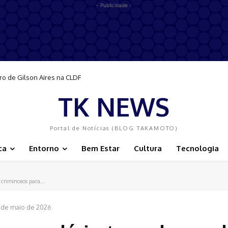
- Publicidade -
ro de Gilson Aires na CLDF
TK NEWS
Portal de Notícias (BLOG TAKAMOTO)
ca
Entorno
Bem Estar
Cultura
Tecnologia
 criminosos para...
 de maio de 2026