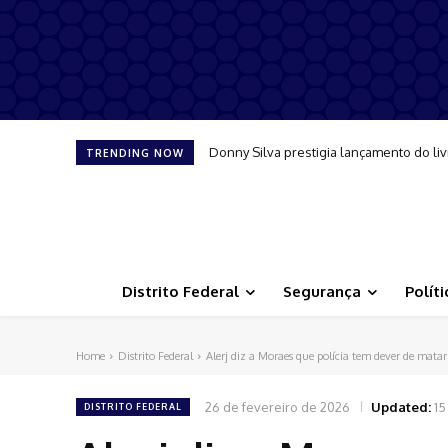
Donny Silva prestigia lançamento do liv
TRENDING NOW
Distrito Federal
Segurança
Políti
Home
Distrito Federal
Alerj diz a Moraes que polícia tem dever de matar
26 de fevereiro de 2026
Updated:
15
DISTRITO FEDERAL