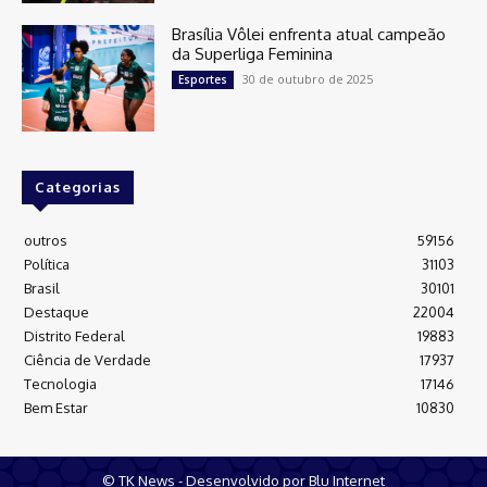
Brasília Vôlei enfrenta atual campeão
da Superliga Feminina
30 de outubro de 2025
Esportes
Categorias
outros
59156
Política
31103
Brasil
30101
Destaque
22004
Distrito Federal
19883
Ciência de Verdade
17937
Tecnologia
17146
Bem Estar
10830
© TK News - Desenvolvido por Blu Internet