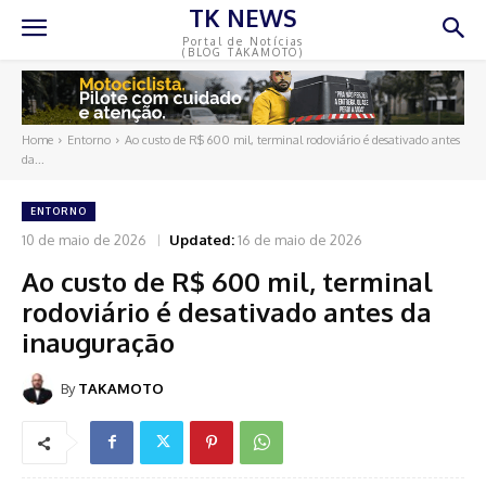
TK NEWS
Portal de Notícias
(BLOG TAKAMOTO)
Home
Entorno
Ao custo de R$ 600 mil, terminal rodoviário é desativado antes
da...
ENTORNO
10 de maio de 2026
Updated:
16 de maio de 2026
Ao custo de R$ 600 mil, terminal
rodoviário é desativado antes da
inauguração
By
TAKAMOTO