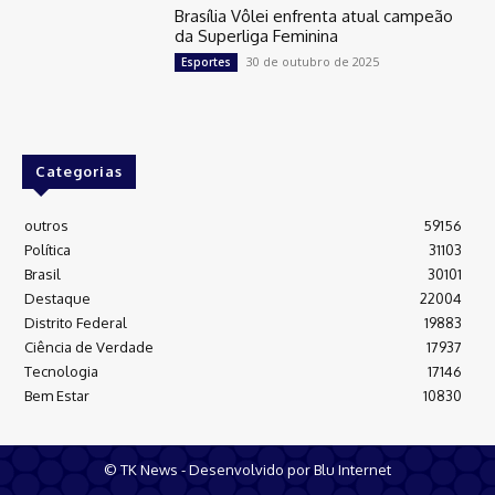
Brasília Vôlei enfrenta atual campeão
da Superliga Feminina
30 de outubro de 2025
Esportes
Categorias
outros
59156
Política
31103
Brasil
30101
Destaque
22004
Distrito Federal
19883
Ciência de Verdade
17937
Tecnologia
17146
Bem Estar
10830
© TK News - Desenvolvido por Blu Internet