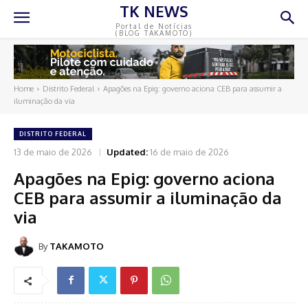
TK NEWS
Portal de Notícias
(BLOG TAKAMOTO)
Home
Distrito Federal
Apagões na Epig: governo aciona CEB para assumir a
iluminação da via
DISTRITO FEDERAL
13 de maio de 2026
Updated:
16 de maio de 2026
Apagões na Epig: governo aciona
CEB para assumir a iluminação da
via
By
TAKAMOTO