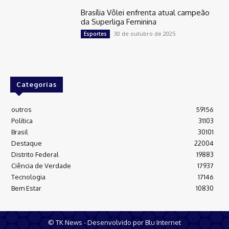
Brasília Vôlei enfrenta atual campeão
da Superliga Feminina
30 de outubro de 2025
Esportes
Categorias
outros
59156
Política
31103
Brasil
30101
Destaque
22004
Distrito Federal
19883
Ciência de Verdade
17937
Tecnologia
17146
Bem Estar
10830
© TK News - Desenvolvido por Blu Internet