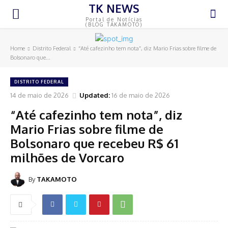
TK NEWS
Portal de Notícias
(BLOG TAKAMOTO)
Home
Distrito Federal
“Até cafezinho tem nota”, diz Mario Frias sobre filme de
Bolsonaro que...
DISTRITO FEDERAL
14 de maio de 2026
Updated:
16 de maio de 2026
“Até cafezinho tem nota”, diz
Mario Frias sobre filme de
Bolsonaro que recebeu R$ 61
milhões de Vorcaro
By
TAKAMOTO