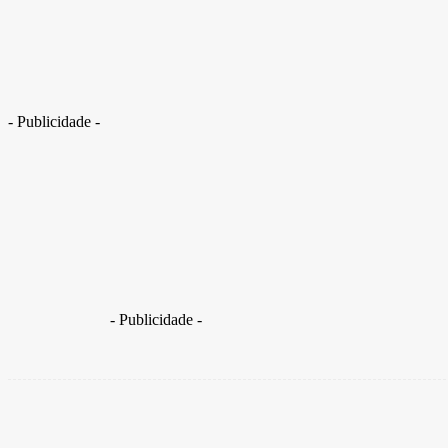
Bispo evangélico é acusado de abuso sexual contra quatro vítimas
- Publicidade -
Os casos ocorreram em uma igreja localizada na Cidade O
durante 10 anos
- Publicidade -
Share
Facebook