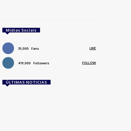
Midias Sociais
LIKE
35,000
Fans
FOLLOW
419,000
Followers
ÚLTIMAS NOTICIAS
Brasil
Empresas trocam escritórios tradicionais por
coworkings para cortar custos e ganhar
competitividade