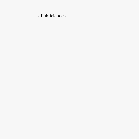
Takamoto
-
30 de junho de 2026
- Publicidade -
Distrito
Federal
Detran-DF participa do Encontro Nacional da
Aviação de Segurança Pública