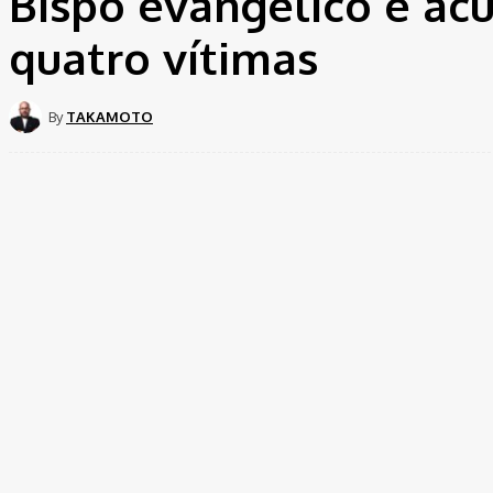
Bispo evangélico é ac
quatro vítimas
By
TAKAMOTO
Share