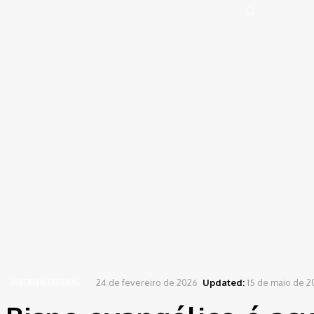
Portal de Notícias (BLOG TAKAMOTO)
Distrito Federal
Segurança
Pol
Sign in
Welcome! Log into your account
your username
your password
Forgot your password? Get help
Password recovery
Recover your password
your email
A password will be e-mailed to you.
Home
Distrito Federal
Bispo evangélico é acusado de abuso sexual contra quatro vítim
24 de fevereiro de 2026
Updated:
15 de maio de 2
DISTRITO FEDERAL