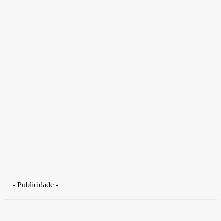
Empresas trocam escritórios tradicionais por
coworkings para cortar custos e ganhar
competitividade
Takamoto
-
30 de junho de 2026
- Publicidade -
Distrito Federal