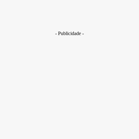
Golpes com inteligência artificial aumentam e bancos enfrent
novo desafio na proteção de clientes
29 de junho de 2026
- Publicidade -