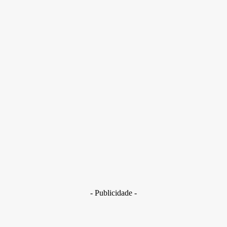
Segundo a polícia, o carro também apresentava condições
precárias de conservação e transportava um número de
passageiros acima do permitido
- Publicidade -