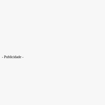
Carro passou direto em curva antes de cair em lago; 6 pessoas morreram
- Publicidade -