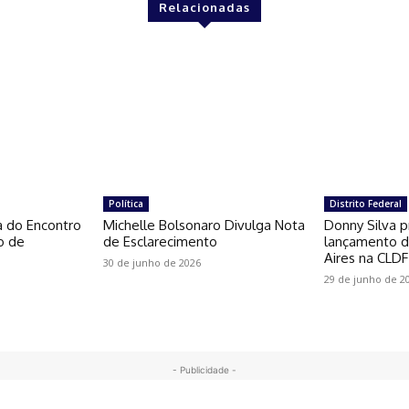
Relacionadas
Política
Distrito Federal
a do Encontro
Michelle Bolsonaro Divulga Nota
Donny Silva p
o de
de Esclarecimento
lançamento do
Aires na CLDF
30 de junho de 2026
29 de junho de 2
- Publicidade -