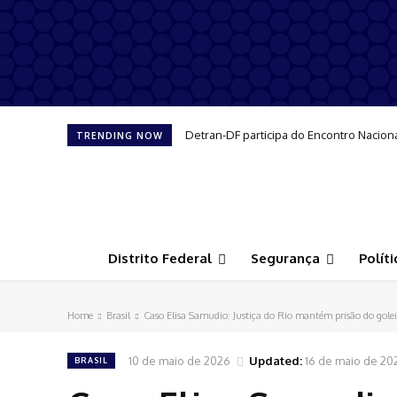
Detran-DF participa do Encontro Nacion
TRENDING NOW
Distrito Federal
Segurança
Políti
Home
Brasil
Caso Elisa Samudio: Justiça do Rio mantém prisão do gole
10 de maio de 2026
Updated:
16 de maio de 20
BRASIL