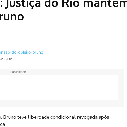
: Justiça do Rio manté
Bruno
iro Bruno
- Publicidade -
, Bruno teve liberdade condicional revogada após
iça