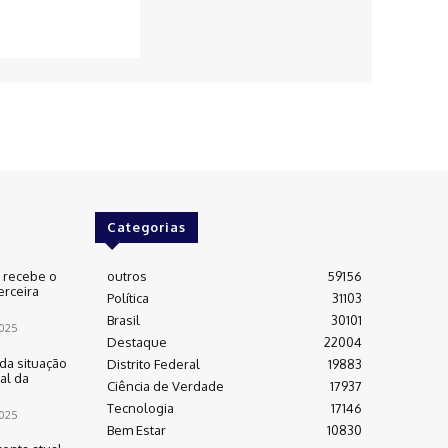
Categorias
e recebe o
outros
59156
erceira
Política
31103
Brasil
30101
025
Destaque
22004
da situação
Distrito Federal
19883
al da
Ciência de Verdade
17937
Tecnologia
17146
025
Bem Estar
10830