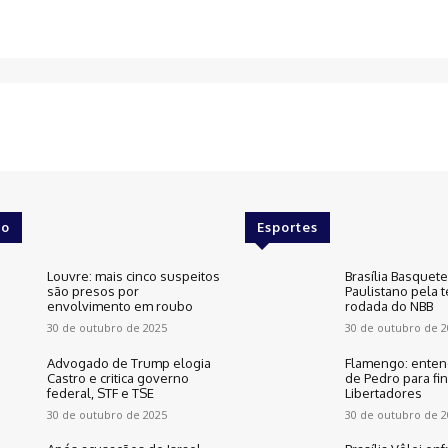
o
Esportes
Louvre: mais cinco suspeitos
Brasília Basquet
são presos por
Paulistano pela t
envolvimento em roubo
rodada do NBB
30 de outubro de 2025
30 de outubro de 2
Advogado de Trump elogia
Flamengo: enten
Castro e critica governo
de Pedro para fin
federal, STF e TSE
Libertadores
30 de outubro de 2025
30 de outubro de 2