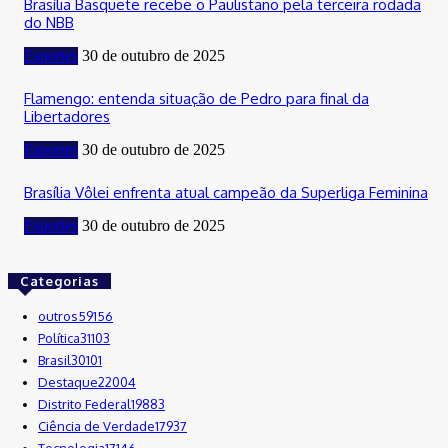
Brasília Basquete recebe o Paulistano pela terceira rodada
do NBB
Esportes
30 de outubro de 2025
Flamengo: entenda situação de Pedro para final da
Libertadores
Esportes
30 de outubro de 2025
Brasília Vôlei enfrenta atual campeão da Superliga Feminina
Esportes
30 de outubro de 2025
Categorias
outros
59156
Política
31103
Brasil
30101
Destaque
22004
Distrito Federal
19883
Ciência de Verdade
17937
Tecnologia
17146