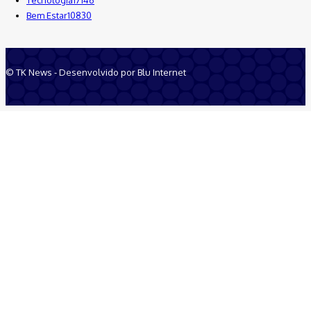
Bem Estar
10830
© TK News - Desenvolvido por Blu Internet
Quem Somos
Anuncie
Equipe
Contatos