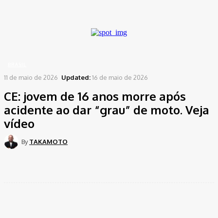
A password will be e-mailed to you.
Home
Brasil
CE: jovem de 16 anos morre após acidente ao dar "grau" de...
BRASIL
11 de maio de 2026
Updated:
16 de maio de 2026
CE: jovem de 16 anos morre após
acidente ao dar “grau” de moto. Veja
vídeo
By
TAKAMOTO