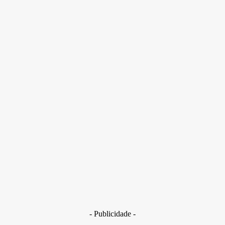
Enquanto um amigo filmava, o jovem veio em alta velocidade
com a motocicleta e deu o”grau” sem capacete. Ele foi
socorrido, mas não resistiu
- Publicidade -