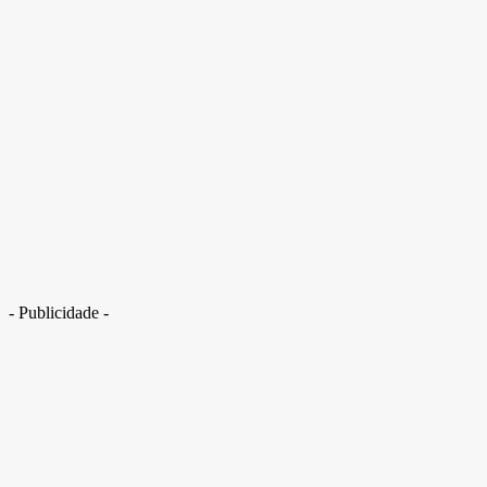
CE: jovem de 16 anos morre após acidente ao dar “grau” de moto. Veja
vídeo
- Publicidade -