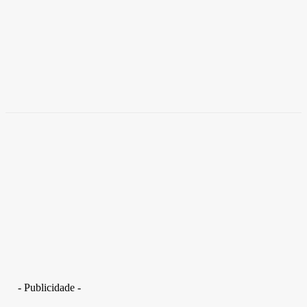
Brasil
Empresas trocam escritórios tradicionais por
coworkings para cortar custos e ganhar
competitividade
Takamoto
-
30 de junho de 2026
- Publicidade -