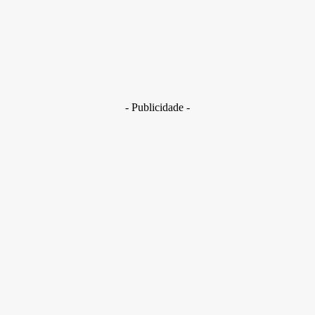
29 de junho de 2026
Brasil
Golpes com inteligência artificial aumentam e bancos enfrent
novo desafio na proteção de clientes
29 de junho de 2026
- Publicidade -