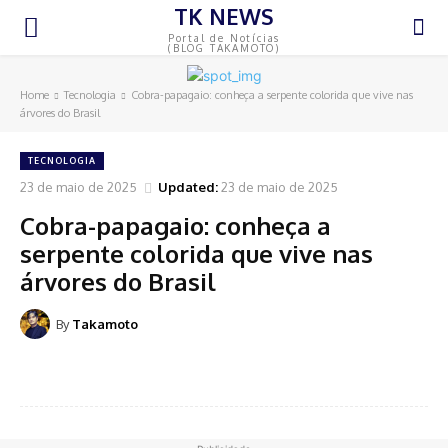
TK NEWS
Portal de Notícias
(BLOG TAKAMOTO)
Home
Tecnologia
Cobra-papagaio: conheça a serpente colorida que vive nas
árvores do Brasil
TECNOLOGIA
23 de maio de 2025
Updated:
23 de maio de 2025
Cobra-papagaio: conheça a
serpente colorida que vive nas
árvores do Brasil
By
Takamoto